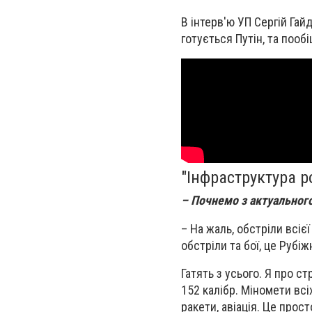
В інтерв'ю УП Сергій Гай
готується Путін, та пооб
"Інфраструктура р
– Почнемо з актуального
– На жаль, обстріли всіє
обстріли та бої, це Рубі
Гатять з усього. Я про с
152 калібр. Міномети всіх
ракети, авіація. Це прост