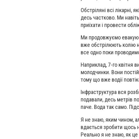
Обстріляні всі лікарні, я
десь частково. Ми навіт
приїхати і провести облік
Ми продовжуємо евакуюв
вже обстрілюють колію на
все одно поки проводим
Наприклад, 7-го квітня 
молодчинки. Вони постійн
тому що вже водії повтік
Інфраструктура вся розби
подавали, десь метрів по
паче. Вода так само. Під
Я не знаю, яким чином, а
вдається зробити щось не
Реально я не знаю, як це