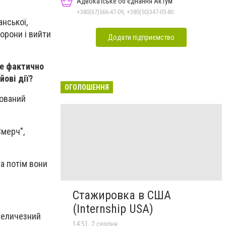
Адвокатське об'єднання Актум
+380(67)566-47-09, +380(50)347-05-80
анської,
борони і вийти
Додати підприємство
це фактично
йові дії?
ОГОЛОШЕННЯ
сований
Смерч",
 а потім вони
Стажировка в США
(Internship USA)
 величезний
14:51, 2 серпня