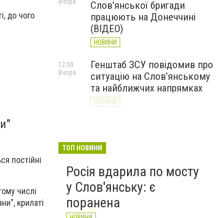
Вчора
Слов'янської бригади
і, до чого
працюють на Донеччині
(ВІДЕО)
НОВИНИ
Генштаб ЗСУ повідомив про
12:00
Вчора
ситуацію на Слов’янському
та найближчих напрямках
НОВИНИ
и"
Слов’янськ обстріляли 13
11:18
Вчора
разів за добу. Хроніка
великої війни: 7 серпня
ТОП НОВИНИ
ься постійні
НОВИНИ
Росія вдарила по мосту
у Слов'янську: є
тому числі
поранена
ани", крилаті
НОВИНИ