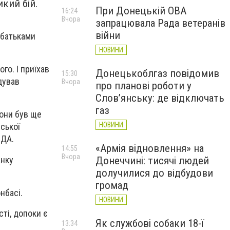
икий бій.
При Донецькій ОВА
16:24
Вчора
запрацювала Рада ветеранів
війни
з батьками
НОВИНИ
го. І приїхав
Донецькоблгаз повідомив
15:30
дував
Вчора
про планові роботи у
Слов’янську: де відключать
газ
рони був ще
НОВИНИ
ської
ОДА.
«Армія відновлення» на
14:55
Вчора
анку
Донеччині: тисячі людей
долучилися до відбудови
громад
онбасі.
НОВИНИ
ті, допоки є
Як службові собаки 18-ї
13:34