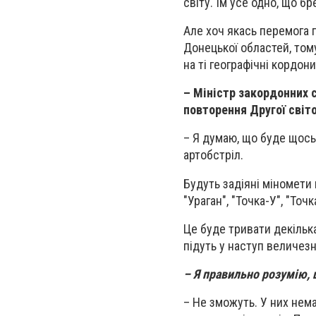
світу. Їм усе одно, що бр
Але хоч якась перемога п
Донецької областей, тому
на ті географічні кордони
– Міністр закордонних 
повторення Другої світо
– Я думаю, що буде щось 
артобстріл.
Будуть задіяні міномети в
"Ураган", "Точка-У", "Точ
Це буде тривати декілька
підуть у наступ величезн
– Я правильно розумію, щ
– Не зможуть. У них нем