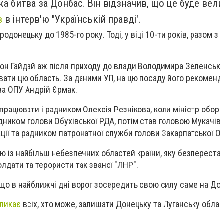
а битва за Донбас. Він відзначив, що це буде вел
в
в інтерв'ю "Українській правді".
одонецьку до 1985-го року. Тоді, у віці 10-ти років, разом 
іон Гайдай аж після приходу до влади Володимира Зеленсько
ювати цю область. За даними УП, на цю посаду його рекомен
ва ОПУ Андрій Єрмак.
опрацювати і радником Олексія Резнікова, коли міністр обо
адником голови Обухівської РДА, потім став головою Мукачів
ції та радником патронатної служби голови Закарпатської 
єю із найбільш небезпечних областей країни, яку безперест
олдати та терористи так званої "ЛНР".
 що в найближчі дні ворог зосередить свою силу саме на Д
кликає
всіх, хто може, залишати Донецьку та Луганську облас