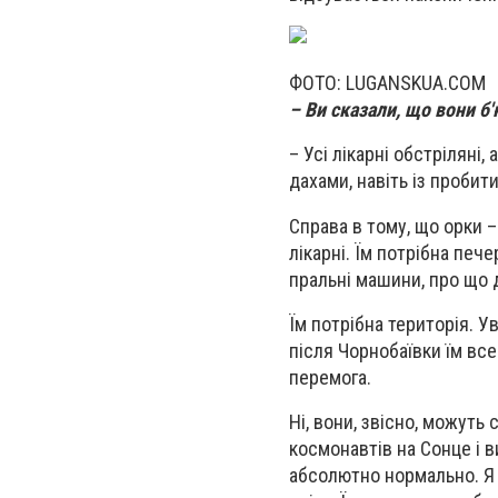
ФОТО: LUGANSKUA.COM
– Ви сказали, що вони б'
– Усі лікарні обстріляні
дахами, навіть із проби
Справа в тому, що орки –
лікарні. Їм потрібна пече
пральні машини, про що 
Їм потрібна територія. У
після Чорнобаївки їм все
перемога.
Ні, вони, звісно, можуть
космонавтів на Сонце і в
абсолютно нормально. Я д