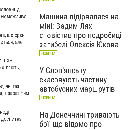
аполовину,
Машина підірвалася на
і. Неможливо
міні: Вадим Лях
сповістив про подробиці
не, що орки
ається, але
загибелі Олексія Юкова
НОВИНИ
іція –
 сідають,
У Слов'янську
скасовують частину
, які газ
автобусних маршрутів
, а зараз тим
НОВИНИ
ноді
На Донеччині тривають
досі є газ.
бої: що відомо про