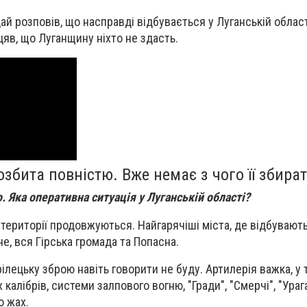
дай розповів, що насправді відбувається у Луганській област
іцяв, що Луганщину ніхто не здасть.
озбита повністю. Вже немає з чого її збират
. Яка оперативна ситуація у Луганській області?
ї території продовжуються. Найгарячіші міста, де відбувают
жне, вся Гірська громада та Попасна.
трілецьку зброю навіть говорити не буду. Артилерія важка, у 
 калібрів, системи залпового вогню, "Гради", "Смерчі", "Ураг
о жах.