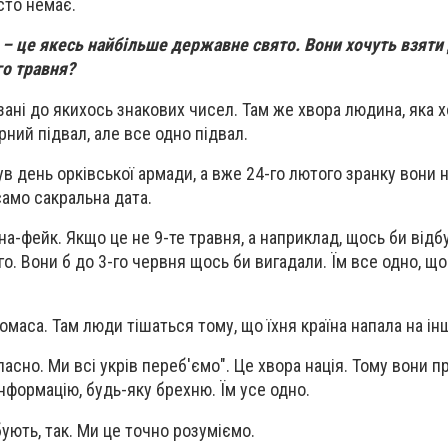
осто немає.
н – це якесь найбільше державне свято. Вони хочуть взяти
го травня?
зані до якихось знакових чисел. Там же хвора людина, яка 
урний підвал, але все одно підвал.
ув день орківської армади, а вже 24-го лютого зранку вони н
само сакральна дата.
на-фейк. Якщо це не 9-те травня, а наприклад, щось би відб
о. Вони б до 3-го червня щось би вигадали. Їм все одно, щ
омаса. Там люди тішаться тому, що їхня країна напала на ін
ласно. Ми всі укрів переб'ємо". Це хвора нація. Тому вони 
інформацію, будь-яку брехню. Їм усе одно.
ують, так. Ми це точно розуміємо.