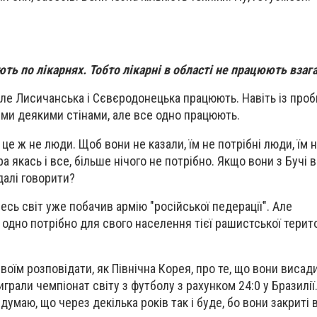
ють по лікарнях. Тобто лікарні в області не працюють взага
, але Лисичанська і Сєвєродонецька працюють. Навіть із про
тими деякими стінами, але все одно працюють.
 це ж не люди. Щоб вони не казали, їм не потрібні люди, їм н
ра якась і все, більше нічого не потрібно. Якщо вони з Бучі
далі говорити?
весь світ уже побачив армію "російської педерації". Але
 одно потрібно для свого населення тієї рашистської терито
 своїм розповідати, як Північна Корея, про те, що вони висад
играли чемпіонат світу з футболу з рахунком 24:0 у Бразилії
умаю, що через декілька років так і буде, бо вони закриті 