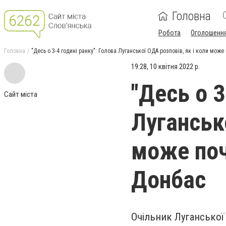
Головна
Робота
Оголошенн
Головна
"Десь о 3-4 годині ранку": Голова Луганської ОДА розповів, як і коли мож
19:28, 10 квітня 2022 р.
"Десь о 3
Сайт міста
Лугансько
може поч
Донбас
Очільник Луганської 