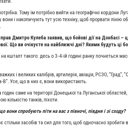
ехати.
отрібна. Тому їм потрібно вийти на географічні кордони Луг
 вони і накопичують тут усю техніку, щоб прорвати лінію о
.
справ Дмитро Кулеба заявив, що бойові дії на Донбасі – 
вої. Що ви очікуєте на найближчі дні? Якими будуть ці бо
на кшталт такого: десь о 3-4-ій годині ранку почнеться ма
ажких і великих калібрів, артилерія, авіація, РСЗО, "Град", "
ка-В". Усе, що в них є, вони використають.
 годин саме на території Донецької та Луганської областей,
ою кількістю танків, піхоти.
о вони спробують піти на вас з півночі, півдня і зі сходу?
ає стільки засобів та сил для того, щоб одночасно зробити