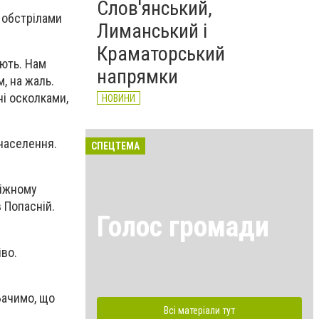
Слов'янський,
д обстрілами
Лиманський і
Краматорський
ають. Нам
напрямки
, на жаль.
ні осколками,
НОВИНИ
населення.
СПЕЦТЕМА
біжному
в Попасній.
Голос громади
іво.
Бачимо, що
Всі матеріали тут