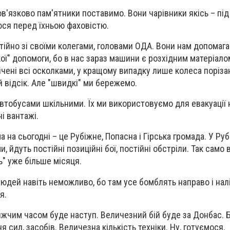
ов'язково пам'ятники поставимо. Вони чарівники якісь – пі
юся перед їхньою фаховістю.
остійно зі своїми колегами, головами ОДА. Вони нам допомаг
ї" допомоги, бо в нас зараз машини є розхідним матеріалом
ічені всі осколками, у кращому випадку лише колеса поріза
ний відсік. Але "швидкі" ми бережемо.
втобусами шкільними. Їх ми використовуємо для евакуації 
і вантажі.
 на сьогодні – це Рубіжне, Попасна і Гірська громада. У Ру
 йдуть постійні позиційні бої, постійні обстріли. Так само 
" уже більше місяця.
юдей навіть неможливо, бо там усе бомблять направо і нал
я.
жчим часом буде наступ. Величезний бій буде за Донбас. 
 сил, засобів. Величезна кількість техніки. Ну, готуємося.