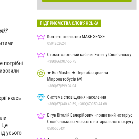
ПІДПРИЄМСТВА СЛОВ'ЯНСЬКА
лі?
Контент агентство MAKE SENSE
битими
0504262624
Стоматологічний кабінет Естет у Слов'янську
+380(66)307-55-75
е потрібні
 вивозили
★ BusMaster ★ Переобладнання
Мікроавтобусів №1
+380(67)599-04-04
Система сповіщення населення
рії якась
+380(67)340-49-59, +380(67)350-44-68
Бігун Віталій Валерійович - приватний нотаріус
или
Слов'янського міського нотаріального округу
. Це
Дон.обл.
0506555431
від усього