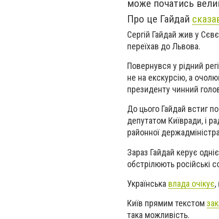
може початись велик
Про це Гайдай
сказа
Сергій Гайдай жив у Сєвєр
переїхав до Львова.
Повернувся у рідний рег
не на екскурсію, а очол
президенту чинний голо
До цього Гайдай встиг п
депутатом Київради, і р
районної держадміністра
Зараз Гайдай керує одні
обстрілюють російські с
Українська
влада очікує
,
Київ прямим текстом
за
така можливість.