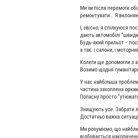
Ми їм після перемоги об
ремонтувати... Я вклоня
І, звісно, я спілкуюся п
дають автомобілі "швидко
Будь-який прильот – пос
а так: і салони, і мотор
Колеги ще допомогли з а
Возимо щодня гуманітарн
У нас найбільша проблема
частина захоплена орками,
Попасну просто "утюжать
Знищують усе. Забрати л
Достатньо важка ситуаці
Ми розуміємо, що найбли
відбувається накопичення