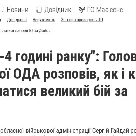
Новини
Довідник
ГО Має сенс
я
Довідкова
Нерухомість
Звіт про прозорість JTI
е початися великий бій за Донбас
-4 годині ранку": Голо
ї ОДА розповів, як і 
атися великий бій за
обласної військової адміністрації Сергій Гайдай р