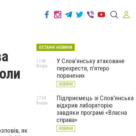
ОСТАННІ НОВИНИ
ва
У Слов’янську атаковане
17:40
Вчора
перехрестя, п'ятеро
коли
поранених
НОВИНИ
Підприємець зі Слов'янська
17:24
Вчора
відкрив лабораторію
завдяки програмі «Власна
справа»
НОВИНИ
озповів, як