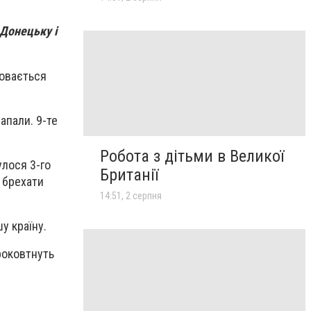
 Донецьку і
ховається
апали. 9-те
Робота з дітьми в Великої
улося 3-го
Британії
о брехати
14:51, 2 серпня
шу країну.
проковтнуть