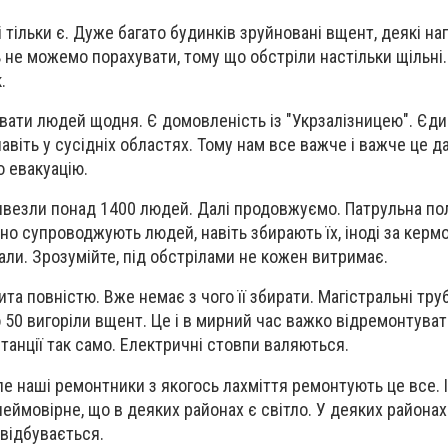
кі тільки є. Дуже багато будинків зруйновані вщент, деякі н
ь не можемо порахувати, тому що обстріли настільки щільн
.
ати людей щодня. Є домовленість із "Укрзалізницею". Єди
віть у сусідніх областях. Тому нам все важче і важче це д
о евакуацію.
вивезли понад 1400 людей. Далі продовжуємо. Патрульна пол
о супроводжують людей, навіть збирають їх, іноді за кермо
али. Зрозумійте, під обстрілами не кожен витримає.
та повністю. Вже немає з чого її збирати. Магістральні труби
 50 вигоріли вщент. Це і в мирний час важко відремонтувати
станції так само. Електричні стовпи валяються.
ле наші ремонтники з якогось лахміття ремонтують це все. І
ймовірне, що в деяких районах є світло. У деяких районах 
 відбувається.