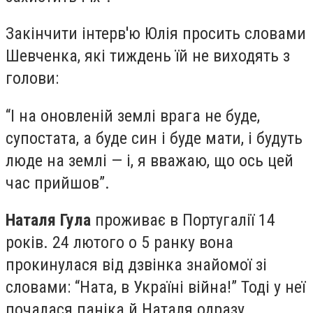
Закінчити інтерв'ю Юлія просить словами
Шевченка, які тиждень їй не виходять з
голови:
“І на оновленій землі врага не буде,
супостата, а буде син і буде мати, і будуть
люде на землі — і, я вважаю, що ось цей
час прийшов”.
Наталя Гула
проживає в Португалії 14
років. 24 лютого о 5 ранку вона
прокинулася від дзвінка знайомої зі
словами: “Ната, в Україні війна!” Тоді у неї
почалася паніка й Наталя одразу