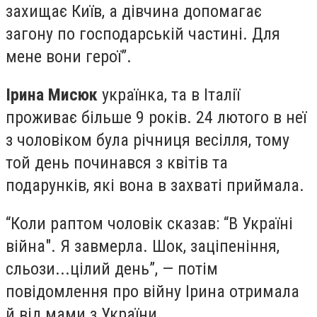
захищає Київ, а дівчина допомагає
загону по господарській частині. Для
мене вони герої”.
Ірина Мисюк
українка, та в Італії
проживає більше 9 років. 24 лютого в неї
з чоловіком була річниця весілля, тому
той день починався з квітів та
подарунків, які вона в захваті приймала.
“Коли раптом чоловік сказав: “В Україні
війна". Я завмерла. Шок, заціпеніння,
сльози...цілий день”, — потім
повідомлення про війну Ірина отримала
й від мами з України.