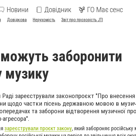
Новини
Довідник
ГО Має сенс
я
Довідкова
Нерухомість
Звіт про прозорість JTI
і можуть заборонити
у музику
й Раді зареєстрували законопроєкт "Про внесення
їни щодо частки пісень державною мовою в музи
іопередачах та заборони відтворення музичної про
агресора".
ня
зареєстрували проєкт закону
, який забороняє російську 
аборону російської музики на період до звільнення всіх ок