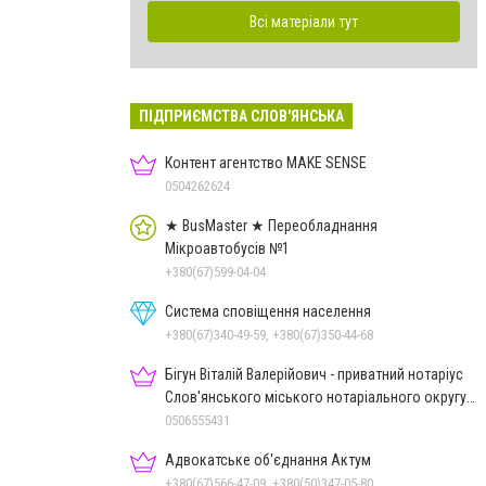
Всі матеріали тут
ПІДПРИЄМСТВА СЛОВ'ЯНСЬКА
Контент агентство MAKE SENSE
0504262624
★ BusMaster ★ Переобладнання
Мікроавтобусів №1
+380(67)599-04-04
Система сповіщення населення
+380(67)340-49-59, +380(67)350-44-68
Бігун Віталій Валерійович - приватний нотаріус
Слов'янського міського нотаріального округу
Дон.обл.
0506555431
Адвокатське об'єднання Актум
+380(67)566-47-09, +380(50)347-05-80