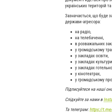
українських територій та
Зазначається, що буде з
держави-агресора:
на радіо,
на телебаченні,
в розважальних зак
у громадському тра
у закладах освіти,
у закладах культури
у закладах готельно
у кінотеатрах,
у громадському про
Підписуйтеся на наші он
Слідкуйте за нами в
Inst
Та телеграм:
https://t.m