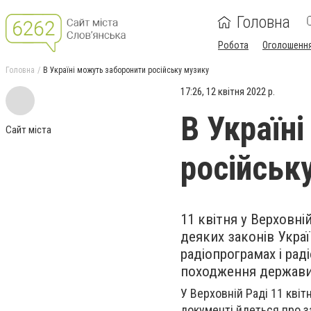
Головна
Робота
Оголошенн
Головна
В Україні можуть заборонити російську музику
17:26, 12 квітня 2022 р.
В Україн
Сайт міста
російськ
11 квітня у Верховні
деяких законів Укра
радіопрограмах і рад
походження держави-
У Верховній Раді 11 квіт
документі йдеться про з