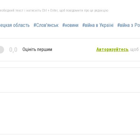
бхідний текст і натисніть Ctrl + Enter, щоб повідомити про це редакцію
ецкая область
#Слов'янськ
#новини
#війна в Україні
#війна з Р
0,0
Оцініть першим
Авторизуйтесь
, щоб