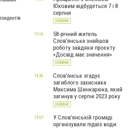
Юковим відбудеться 7 і 8
серпня
резидентів
НОВИНИ
58-річний житель
15:16
Слов'янська знайшов
роботу завдяки проєкту
«Досвід має значення»
НОВИНИ
Слов’янськ згадує
14:36
загиблого захисника
Максима Шинкарюка, який
загинув у серпні 2023 року
НОВИНИ
У Слов'янській громаді
13:07
організували підвіз води: