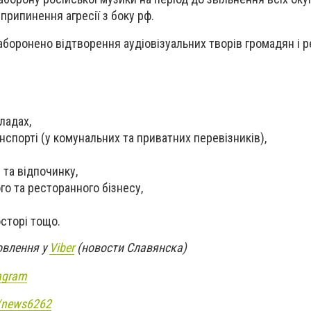
 припинення агресії з боку рф.
аборонено відтворення аудіовізуальних творів громадян і 
ладах,
нспорті (у комунальних та приватних перевізників),
 та відпочинку,
го та ресторанного бізнесу,
сторі тощо.
овлення у
Viber
(новости Славянска)
agram
e/news6262