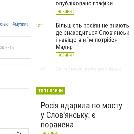
опубліковано графіки
НОВИНИ
осією
#музика
Більшість росіян не знають
12:11
де знаходиться Слов’янськ
і навіщо він їм потрібен -
Мадяр
 оцінити
НОВИНИ
За минулу добу російські
11:09
війська 13 разів атакували
Слов'янськ. Хроніка
великої війни: 6 серпня
ТОП НОВИНИ
НОВИНИ
Росія вдарила по мосту
у Слов'янську: є
поранена
НОВИНИ