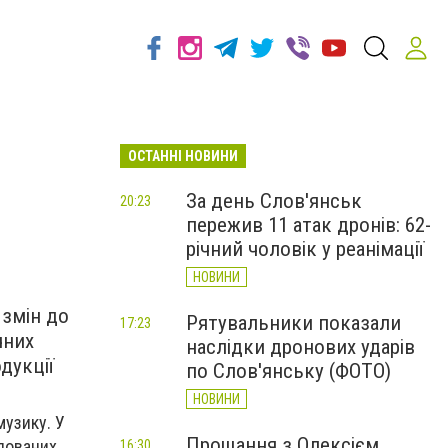
ОСТАННІ НОВИНИ
За день Слов'янськ
20:23
пережив 11 атак дронів: 62-
річний чоловік у реанімації
НОВИНИ
 змін до
Рятувальники показали
17:23
чних
наслідки дронових ударів
дукції
по Слов'янську (ФОТО)
НОВИНИ
музику. У
Прощання з Олексієм
упованих
16:30