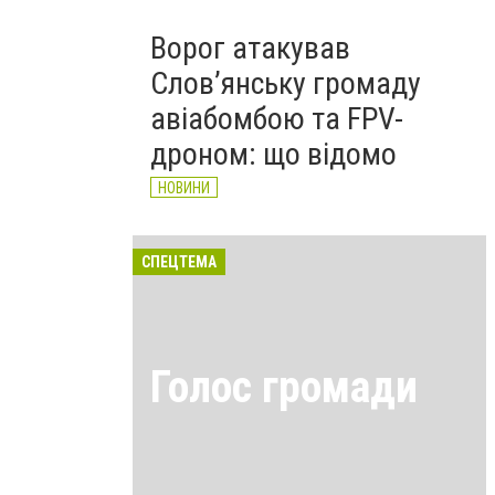
Ворог атакував
Слов’янську громаду
авіабомбою та FPV-
дроном: що відомо
НОВИНИ
СПЕЦТЕМА
Голос громади