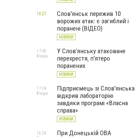
Слов'янськ пережив 10
10:27
ворожих атак: є загиблий і
поранені (ВІДЕО)
НОВИНИ
У Слов’янську атаковане
17:40
Вчора
перехрестя, п'ятеро
поранених
НОВИНИ
Підприємець зі Слов'янська
17:24
Вчора
відкрив лабораторію
завдяки програмі «Власна
справа»
НОВИНИ
При Донецькій ОВА
16:24