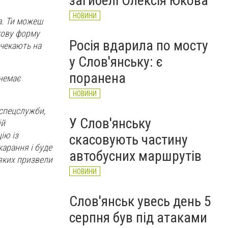
загибелі Олексія Юкова
НОВИНИ
а. Ти можеш
кову форму
Росія вдарила по мосту
 чекають на
у Слов'янську: є
поранена
 немає
НОВИНИ
 спецслужби,
У Слов'янську
ій
ію із
скасовують частину
арання і буде
автобусних маршрутів
 яких призвели
НОВИНИ
Слов'янськ увесь день 5
серпня був під атаками