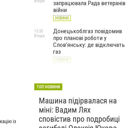
Вчора
запрацювала Рада ветеранів
війни
НОВИНИ
Донецькоблгаз повідомив
15:30
Вчора
про планові роботи у
Слов’янську: де відключать
газ
НОВИНИ
«Армія відновлення» на
14:55
Вчора
Донеччині: тисячі людей
долучилися до відбудови
ТОП НОВИНИ
громад
Машина підірвалася на
НОВИНИ
міні: Вадим Лях
сповістив про подробиці
кацію із