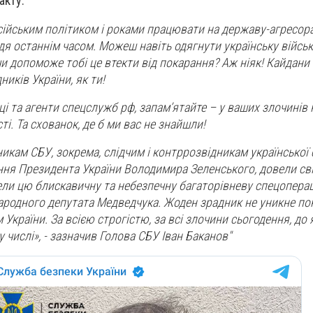
акту:
ійським політиком і роками працювати на державу-агресор
дя останнім часом. Можеш навіть одягнути українську війсь
и допоможе тобі це втекти від покарання? Аж ніяк! Кайдани
дників України, як ти!
ці та агенти спецслужб рф, запам’ятайте – у ваших злочинів
і. Та схованок, де б ми вас не знайшли!
никам СБУ, зокрема, слідчим і контррозвідникам української
ння Президента України Володимира Зеленського, довели св
ели цю блискавичну та небезпечну багаторівневу спецоперац
родного депутата Медведчука. Жоден зрадник не уникне пок
 України. За всією строгістю, за всі злочини сьогодення, до
у числі», - зазначив Голова СБУ Іван Баканов"