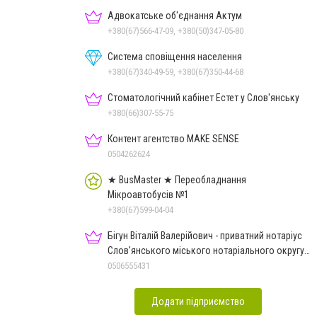
Адвокатське об'єднання Актум
+380(67)566-47-09, +380(50)347-05-80
Система сповіщення населення
+380(67)340-49-59, +380(67)350-44-68
Стоматологічний кабінет Естет у Слов'янську
+380(66)307-55-75
Контент агентство MAKE SENSE
0504262624
★ BusMaster ★ Переобладнання
Мікроавтобусів №1
+380(67)599-04-04
Бігун Віталій Валерійович - приватний нотаріус
Слов'янського міського нотаріального округу
Дон.обл.
0506555431
Додати підприємство