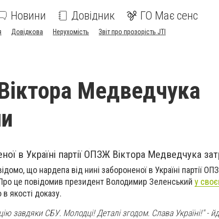
Новини
Довідник
ГО Має сенс
я
Довідкова
Нерухомість
Звіт про прозорість JTI
Віктора Медведчука
ли
ної в Україні партії ОПЗЖ Віктора Медведчука за
відомо, що нардепа від нині забороненої в Україні партії ОП
Про це повідомив президент Володимир Зеленський
у своє
 в якості доказу.
ю завдяки СБУ. Молодці! Деталі згодом. Слава Україні!" - й