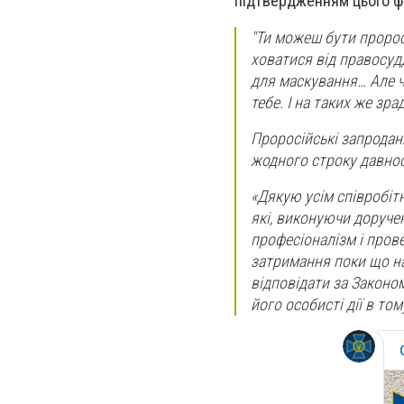
підтвердженням цього ф
"Ти можеш бути пророс
ховатися від правосуд
для маскування… Але ч
тебе. І на таких же зра
Проросійські запродан
жодного строку давност
«Дякую усім співробіт
які, виконуючи доруче
професіоналізм і пров
затримання поки що на
відповідати за Законом
його особисті дії в том