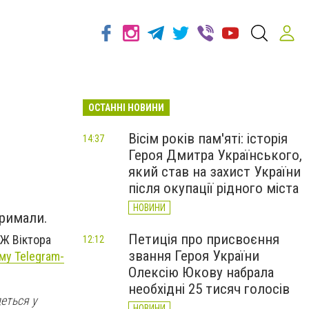
ОСТАННІ НОВИНИ
Вісім років пам'яті: історія
14:37
Героя Дмитра Українського,
який став на захист України
після окупації рідного міста
НОВИНИ
тримали.
Петиція про присвоєння
ЗЖ Віктора
12:12
звання Героя України
му Telegram-
Олексію Юкову набрала
необхідні 25 тисяч голосів
деться у
НОВИНИ