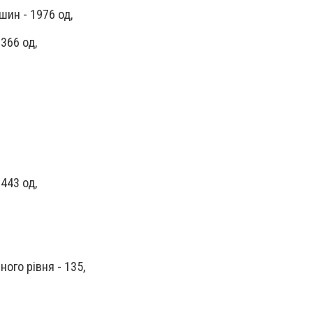
ин - 1976 од,
366 од,
1443 од,
ого рівня - 135,