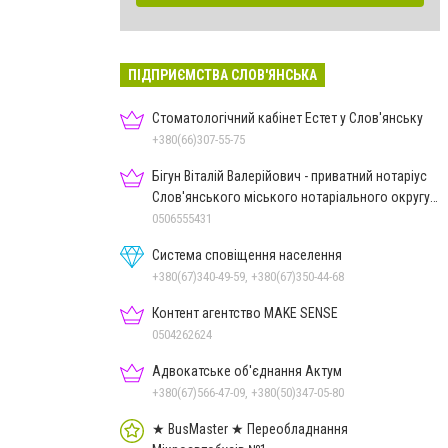
ПІДПРИЄМСТВА СЛОВ'ЯНСЬКА
Стоматологічний кабінет Естет у Слов'янську
+380(66)307-55-75
Бігун Віталій Валерійович - приватний нотаріус
Слов'янського міського нотаріального округу
Дон.обл.
0506555431
Система сповіщення населення
+380(67)340-49-59, +380(67)350-44-68
Контент агентство MAKE SENSE
0504262624
Адвокатське об'єднання Актум
+380(67)566-47-09, +380(50)347-05-80
★ BusMaster ★ Переобладнання