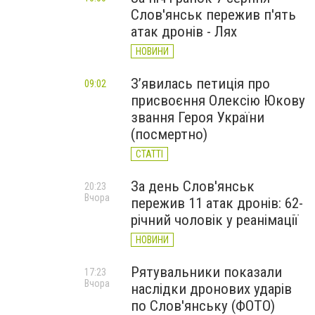
Слов'янськ пережив п'ять
атак дронів - Лях
НОВИНИ
З’явилась петиція про
09:02
присвоєння Олексію Юкову
звання Героя України
(посмертно)
СТАТТІ
За день Слов'янськ
20:23
Вчора
пережив 11 атак дронів: 62-
річний чоловік у реанімації
НОВИНИ
Рятувальники показали
17:23
Вчора
наслідки дронових ударів
по Слов'янську (ФОТО)