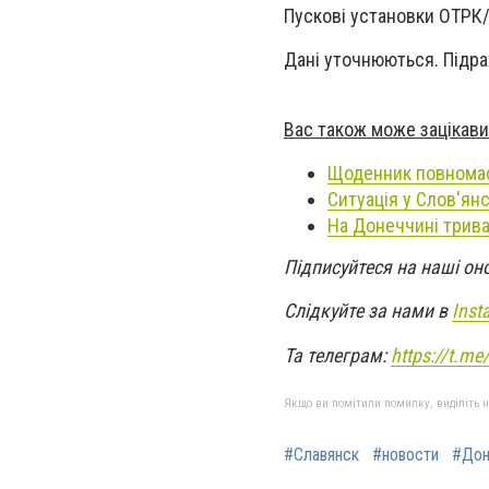
Пускові установки ОТРК/
Дані уточнюються. Підра
Вас також може зацікави
Щоденник повномас
Ситуація у Слов'ян
На Донеччині трива
Підписуйтеся на наші он
Слідкуйте за нами в
Inst
Та телеграм:
https://t.m
Якщо ви помітили помилку, виділіть нео
#Славянск
#новости
#Дон