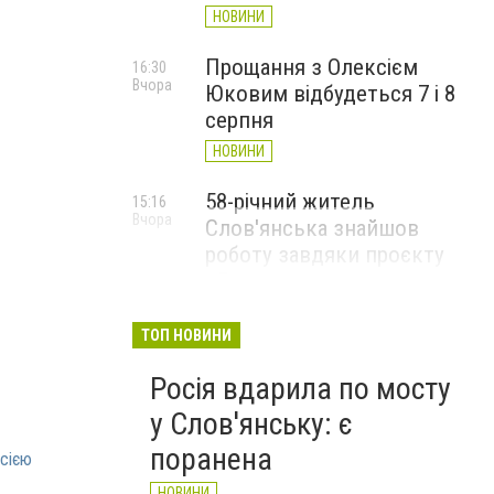
НОВИНИ
Прощання з Олексієм
16:30
Вчора
Юковим відбудеться 7 і 8
серпня
НОВИНИ
58-річний житель
15:16
Вчора
Слов'янська знайшов
роботу завдяки проєкту
«Досвід має значення»
НОВИНИ
ТОП НОВИНИ
Росія вдарила по мосту
у Слов'янську: є
поранена
осією
НОВИНИ