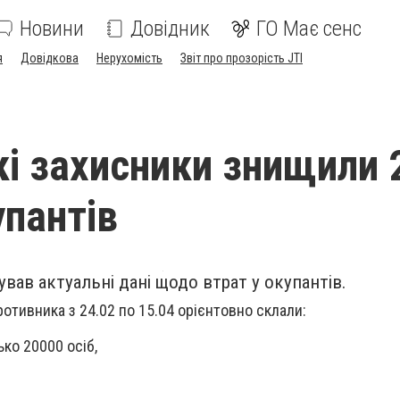
Новини
Довідник
ГО Має сенс
я
Довідкова
Нерухомість
Звіт про прозорість JTI
кі захисники знищили 
упантів
вав актуальні дані щодо втрат у окупантів.
ротивника з 24.02 по 15.04 орієнтовно склали:
ко 20000 осіб,