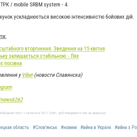
ТРК / mobile SRBM system - 4.
хунок ускладнюється високою інтенсивністю бойових дій.
ти:
штабного вторгнення. Зведення на 15 квітня
ську залишається стабільною - Лях
є посівна
овлення у
Viber
(новости Славянска)
agram
e/news6262
бхідний текст і натисніть Ctrl + Enter, щоб повідомити про це редакцію
ецкая область
#Слов'янськ
#новини
#війна в Україні
#війна з Р