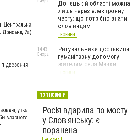
Вчора
Донецькій області можна
лише через електронну
чергу: що потрібно знати
ул. Центральна,
слов’янцям
. Донська, 7а)
НОВИНИ
Рятувальники доставили
14:43
Вчора
гуманітарну допомогу
жителям села Маяки
я підвезення
НОВИНИ
«Я і Донеччина»: стартувала
13:52
Вчора
онлайн-акція до Дня молоді
ТОП НОВИНИ
НОВИНИ
Росія вдарила по мосту
вовані, утка
оби власного
у Слов'янську: є
и
поранена
НОВИНИ