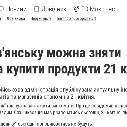
Новини
Довідник
ГО Має сенс
я
Довідкова
Нерухомість
Звіт про прозорість JTI
в'янську можна зняти
а купити продукти 21 
військова адміністрація опублікувана актуальну і
ів та магазинів станом на 21 квітня.
нк" планує завантажити банкомати. Про це повідомив начал
Вадим Лях. Інкасація має розпочатись сьогодні, 21 квітня, пі
дбанку" сьогодні поповнюватись не будуть.