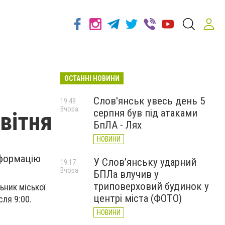
ОСТАННІ НОВИНИ
Слов'янськ увесь день 5
19:49
Вчора
серпня був під атаками
квітня
БпЛА - Лях
НОВИНИ
нформацію
У Слов’янську ударний
19:17
Вчора
БПЛа влучив у
триповерховий будинок у
ьник міської
центрі міста (ФОТО)
сля 9:00.
НОВИНИ