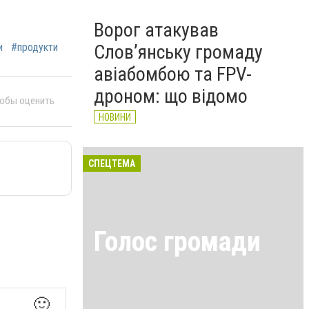
Ворог атакував
и
#продукти
Слов’янську громаду
авіабомбою та FPV-
дроном: що відомо
тобы оценить
НОВИНИ
СПЕЦТЕМА
Голос громади
🙂