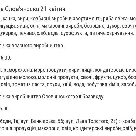
в Слов'янська 21 квітня
ка, качка, сири, ковбасні вироби в асортименті, риба свіжа, 
укція, яйця, олія, макаронні вироби, борошно, цукор, овочі 
цукерки, печиво, хліб, вода, сухофрукти, дитяче харчування.
ічка власного виробництва.
16.00.
иба заморожена, морепродукти, сири, яйця, кондитерські вир
, згущене молоко, молочні продукти, овочі, фрукти, цукор, бо
олія, томатна паста, соуси, хліб, вода, побутова хімія, засоби
ічка виробництва Слов'янського хлібозаводу.
6.00
оди, 1а; вул. Банківська, 56; вул. Льва Толстого, 2а) : ковба
очна продукція, макарони, олія, кондитерські вироби, хліб, в