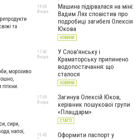
Машина підірвалася на міні:
19:00
Вчора
Вадим Лях сповістив про
морепродукти
подробиці загибелі Олексія
свіжі та
Юкова
НОВИНИ
У Слов'янську і
17:40
Вчора
Краматорську припинено
водопостачання: що
оби, морозиво
сталося
рошно,
НОВИНИ
 гігієни.
Загинув Олексій Юков,
17:09
Вчора
керівник пошукової групи
«Плацдарм»
СТАТТІ
си, сири,
ода, напої,
Оформити паспорт у
15:43