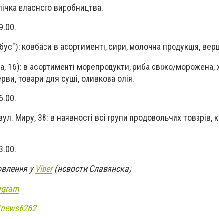
ічка власного виробництва.
9.00.
бус"): ковбаси в асортименті, сири, молочна продукція, ве
ча, 16): в асортименті морепродукти, риба свіжо/морожена, 
рви, товари для суші, оливкова олія.
6.00.
ул. Миру, 38: в наявності всі групи продовольчих товарів, 
3.00.
овлення у
Viber
(новости Славянска)
agram
e/news6262