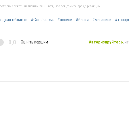
бхідний текст і натисніть Ctrl + Enter, щоб повідомити про це редакцію
ецкая область
#Слов'янськ
#новини
#банки
#магазини
#товар
0,0
Оцініть першим
Авторизируйтесь
, ч