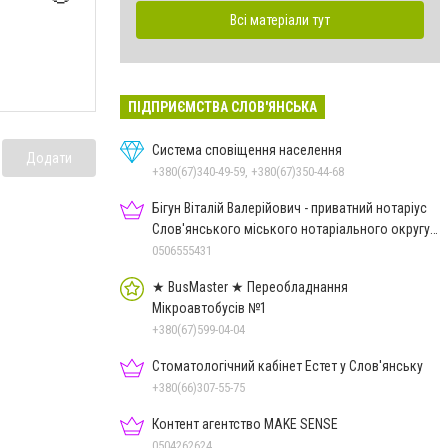
Всі матеріали тут
ПІДПРИЄМСТВА СЛОВ'ЯНСЬКА
Система сповіщення населення
Додати
+380(67)340-49-59, +380(67)350-44-68
Бігун Віталій Валерійович - приватний нотаріус
Слов'янського міського нотаріального округу
Дон.обл.
0506555431
★ BusMaster ★ Переобладнання
Мікроавтобусів №1
+380(67)599-04-04
Стоматологічний кабінет Естет у Слов'янську
+380(66)307-55-75
Контент агентство MAKE SENSE
0504262624