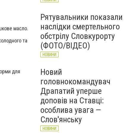
Рятувальники показали
наслідки смертельного
ршкове масло.
обстрілу Словкурорту
холодного та
(ФОТО/ВІДЕО)
НОВИНИ
Новий
корми для
головнокомандувач
Драпатий уперше
доповів на Ставці:
особлива увага —
Слов'янську
НОВИНИ