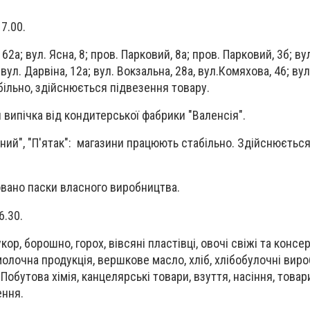
17.00.
 62а; вул. Ясна, 8; пров. Парковий, 8а; пров. Парковий, 3б; в
 вул. Дарвіна, 12а; вул. Вокзальна, 28а, вул.Комяхова, 46; вул
більно, здійснюється підвезення товару.
 випічка від кондитерської фабрики "Валенсія".
ний", "П'ятак": магазини працюють стабільно. Здійснюєтьс
вано паски власного виробництва.
6.30.
ор, борошно, горох, вівсяні пластівці, овочі свіжі та консер
молочна продукція, вершкове масло, хліб, хлібобулочні вир
 Побутова хімія, канцелярські товари, взуття, насіння, товар
ення.