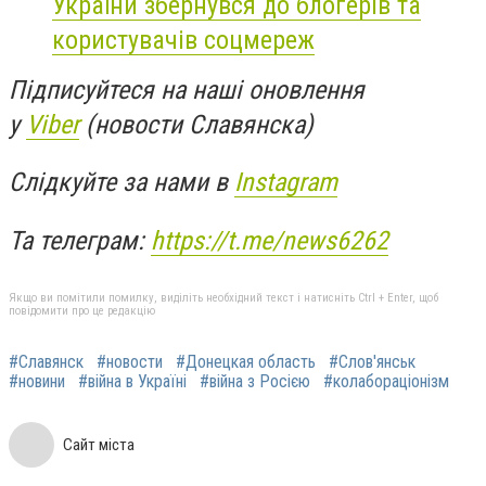
України збернувся до блогерів та
користувачів соцмереж
Підписуйтеся на наші оновлення
у
Viber
(новости Славянска)
Слідкуйте за нами в
Instagram
Та телеграм:
https://t.me/news6262
Якщо ви помітили помилку, виділіть необхідний текст і натисніть Ctrl + Enter, щоб
повідомити про це редакцію
#Славянск
#новости
#Донецкая область
#Слов'янськ
#новини
#війна в Україні
#війна з Росією
#колабораціонізм
Сайт міста