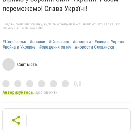
переможемо! Слава Україні!
Якщо ви помітили помилку, виділіть необхідний текст і натисніть Ctrl + Enter, щоб
повідомити про це редакцію
#Слов’янськ
#новини
#Славянск
#новости
#війна в Україні
#война в Украине
#зведення за ніч
#новости Славянска
Сайт міста
0,0
Авторизуйтесь
, щоб оцінити