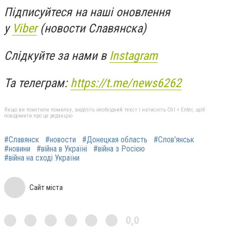
Підписуйтеся на наші оновлення
у
Viber
(новости Славянска)
Слідкуйте за нами в
Instagram
Та телеграм:
https://t.me/news6262
Якщо ви помітили помилку, виділіть необхідний текст і натисніть Ctrl + Enter, щоб
повідомити про це редакцію
#Славянск
#новости
#Донецкая область
#Слов'янськ
#новини
#війна в Україні
#війна з Росією
#війна на сході України
Сайт міста
0,0