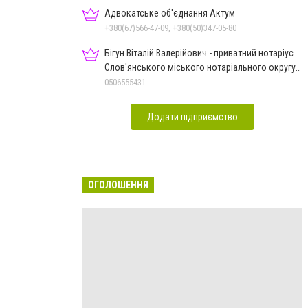
Адвокатське об'єднання Актум
+380(67)566-47-09, +380(50)347-05-80
Бігун Віталій Валерійович - приватний нотаріус
Слов'янського міського нотаріального округу
Дон.обл.
0506555431
Додати підприємство
ОГОЛОШЕННЯ