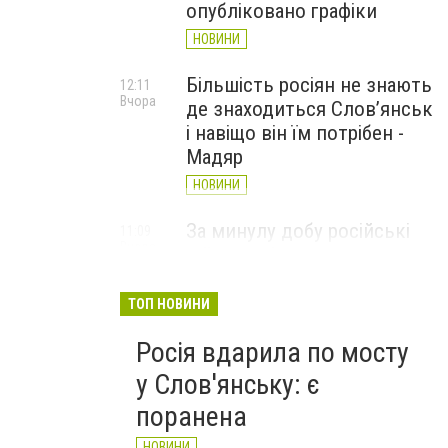
опубліковано графіки
НОВИНИ
Більшість росіян не знають
12:11
Вчора
де знаходиться Слов’янськ
і навіщо він їм потрібен -
Мадяр
НОВИНИ
За минулу добу російські
11:09
Вчора
війська 13 разів атакували
Слов'янськ. Хроніка
великої війни: 6 серпня
ТОП НОВИНИ
НОВИНИ
Росія вдарила по мосту
у Слов'янську: є
поранена
НОВИНИ