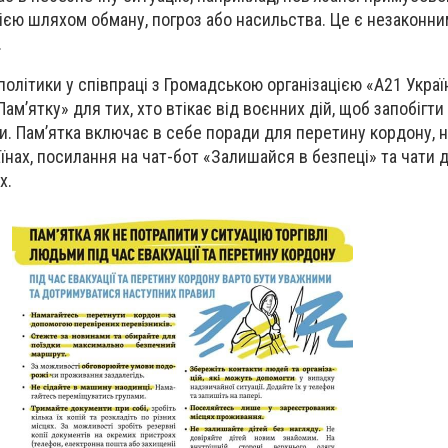
єю шляхом обману, погроз або насильства. Це є незаконни
.
політики у співпраці з Громадською організацією «А21 Украї
м’ятку» для тих, хто втікає від воєнних дій, щоб запобігт
ьми. Пам’ятка включає в себе поради для перетину кордону, 
раїнах, посилання на чат-бот «Залишайся в безпеці» та чати
х.