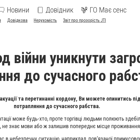
Новини
Довідник
ГО Має сенс
я
Довідкова
Нерухомість
Звіт про прозорість JTI
од війни уникнути загр
ння до сучасного рабс
вакуації та перетинанні кордону, Ви можете опинитись пі
потрапляння до сучасного рабства.
тації може будь-хто, проте торгівці людьми полюють здебіл
ни, не знає мови або ж залишив попереднє місце проживання
с в небезпечну ситуацію, наприклад, пов’язаної примусов