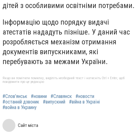
дітей з особливими освітніми потребами.
Інформацію щодо порядку видачі
атестатів нададуть пізніше. У даний час
розробляється механізм отримання
документів випускниками, які
перебувають за межами України.
Якщо ви помітили помилку, виділіть необхідний текст і натисніть Ctrl + Enter, щоб
повідомити про це редакцію
#Слов’янськ
#новини
#Славянск
#новости
#останній дзвоник
#випускний
#війна в Україні
#война в Украину
Сайт міста