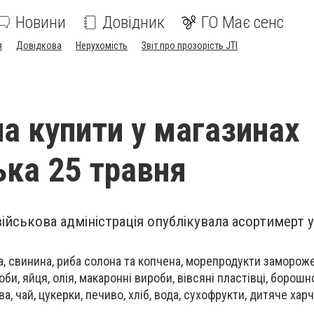
Новини
Довідник
ГО Має сенс
я
Довідкова
Нерухомість
Звіт про прозорість JTI
 купити у магазинах
ька 25 травня
ійськова адміністрація опублікувала асортимерт 
.
ка, свинина, риба солона та копчена, морепродукти заморож
оби, яйця, олія, макаронні вироби, вівсяні пластівці, борошно
ва, чай, цукерки, печиво, хліб, вода, сухофрукти, дитяче хар
.