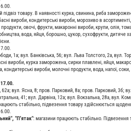
16.00.
й підвіз товару. В наявності курка, свинина, риба заморожен
асні вироби, кондитерські вироби, морозиво в асортименті, 
продукти, овочі, фрукти, макаронні вироби, крупи, олія, том
обництва, вода, яйця, борошно, цукор, сухофрукти, дитяче х
ієни.
17.00.
боди, 1а; вул. Банківська, 56; вул. Льва Толстого, 2а, вул. Тор
сні вироби, курка заморожена, сирки плавлені, яйця, макаро
а, кондитерські вироби, молочні продукти, вода, напої, соки, 
 17.00.
 62а; вул. Ясна, 8; пров. Парковий, 8а; пров. Парковий, 3б; ву
тральна, 41; вул. Дарвіна, 12а; вул. Вокзальна, 28а, вул. Ком
працюють стабільно, підвезення товару здійснюється щоден
16.00.
ний", "П'ятак"
: магазини працюють стабільно. Підвезення 