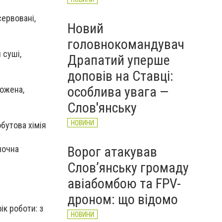
сервовані,
Новий
головнокомандувач
 суші,
Драпатий уперше
доповів на Ставці:
особлива увага —
рожена,
Слов'янську
НОВИНИ
бутова хімія
олочна
Ворог атакував
Слов’янську громаду
авіабомбою та FPV-
дроном: що відомо
ік роботи: з
НОВИНИ