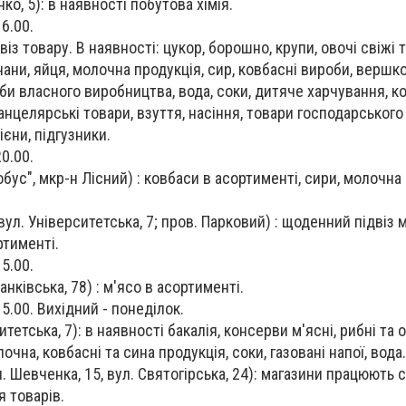
ко, 5): в наявності побутова хімія.
16.00.
віз товару. В наявності: цукор, борошно, крупи, овочі свіжі 
нани, яйця, молочна продукція, сир, ковбасні вироби, вершк
би власного виробництва, вода, соки, дитяче харчування, к
канцелярські товари, взуття, насіння, товари господарськог
ієни, підгузники.
20.00.
обус", мкр-н Лісний) : ковбаси в асортименті, сири, молочна
вул. Університетська, 7; пров. Парковий) : щоденний підвіз 
ртименті.
15.00.
анківська, 78) : м'ясо в асортименті.
15.00. Вихідний - понеділок.
тетська, 7): в наявності бакалія, консерви м'ясні, рибні та 
чна, ковбасні та сина продукція, соки, газовані напої, вода.
. Шевченка, 15, вул. Святогірська, 24): магазини працюють с
 товарів.