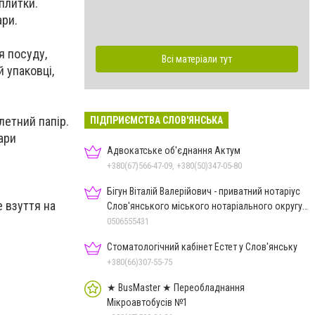
оплитки.
ари.
я посуду,
Всі матеріали тут
й упаковці,
летний папір.
ПІДПРИЄМСТВА СЛОВ'ЯНСЬКА
вари
Адвокатське об'єднання Актум
+380(67)566-47-09, +380(50)347-05-80
Бігун Віталій Валерійович - приватний нотаріус
е взуття на
Слов'янського міського нотаріального округу
Дон.обл.
0506555431
Стоматологічний кабінет Естет у Слов'янську
+380(66)307-55-75
★ BusMaster ★ Переобладнання
Мікроавтобусів №1