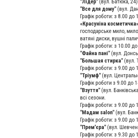
"Лідер"
(вул. Батюка, 24)
"Все для дому"
(вул. Дан
Графік роботи: з 8.00 до 
«Красуніна косметичка
господарське мило, мило 
ватяні диски, вушні палич
Графік роботи: з 10.00 до
"Файна пані"
(вул. Донськ
"Большая стирка"
(вул. 
Графік роботи: з 9.00 до 
"Тріумф"
(вул. Центральна
Графік роботи з 9.00 до 1
"Взуття"
(вул. Банківська
всі сезони.
Графік роботи: з 9.00 до 
"Mадам salon"
(вул. Банк
Графік роботи: з 9.00 до 
"Прем'єра"
(вул. Шевченк
Графік роботи: з 9.30 до 