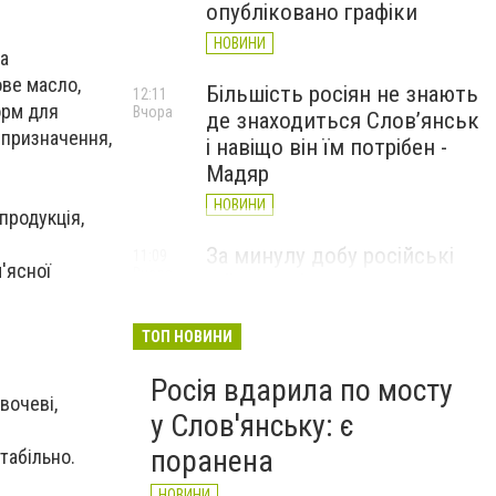
опубліковано графіки
НОВИНИ
та
ове масло,
Більшість росіян не знають
12:11
орм для
Вчора
де знаходиться Слов’янськ
о призначення,
і навіщо він їм потрібен -
Мадяр
НОВИНИ
 продукція,
За минулу добу російські
11:09
м'ясної
Вчора
війська 13 разів атакували
Слов'янськ. Хроніка
великої війни: 6 серпня
ТОП НОВИНИ
НОВИНИ
Росія вдарила по мосту
овочеві,
у Слов'янську: є
поранена
табільно.
НОВИНИ