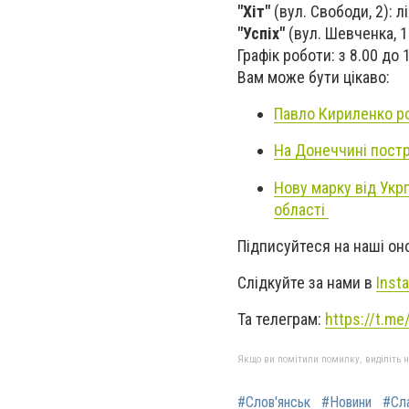
"Хіт"
(вул. Свободи, 2): 
"Успіх"
(вул. Шевченка, 19
Графік роботи: з 8.00 до 
Вам може бути цікаво:
Павло Кириленко ро
На Донеччині пост
Нову марку від Укр
області
Підписуйтеся на наші о
Слідкуйте за нами в
Inst
Та телеграм:
https://t.m
Якщо ви помітили помилку, виділіть нео
#Слов'янськ
#Новини
#Сл