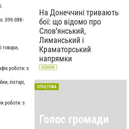
і.
На Донеччині тривають
л. 099-088-
бої: що відомо про
Слов'янський,
Лиманський і
і товари,
Краматорський
напрямки
афік роботи: з
НОВИНИ
ки, ліхтарі,
СПЕЦТЕМА
ік роботи: з
Голос громади