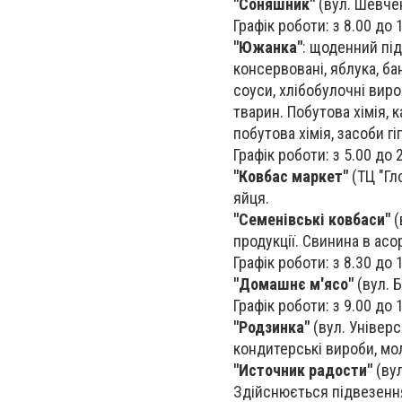
"Соняшник"
(вул. Шевчен
Графік роботи: з 8.00 до 
"Южанка"
: щоденний під
консервовані, яблука, ба
соуси, хлібобулочні виро
тварин. Побутова хімія, 
побутова хімія, засоби гіг
Графік роботи: з 5.00 до 
"Ковбас маркет"
(ТЦ "Гл
яйця.
"Семенівські ковбаси"
(
продукції. Свинина в асо
Графік роботи: з 8.30 до 
"Домашнє м'ясо"
(вул. Б
Графік роботи: з 9.00 до 
"Родзинка"
(вул. Універси
кондитерські вироби, моло
"Источник радости"
(вул
Здійснюється підвезення