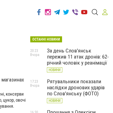
ОСТАННІ НОВИНИ
За день Слов'янськ
20:23
Вчора
пережив 11 атак дронів: 62-
річний чоловік у реанімації
НОВИНИ
у магазинах
Рятувальники показали
17:23
Вчора
наслідки дронових ударів
по Слов'янську (ФОТО)
ені, консерви
, цукор, овочі
НОВИНИ
чування.
Прощання з Олексієм
16:30