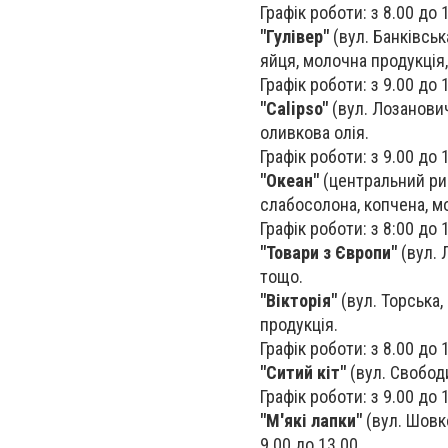
Графік роботи: з 8.00 до 
"Гулівер"
(вул. Банківська
яйця, молочна продукція,
Графік роботи: з 9.00 до 
"Calipso"
(вул. Лозанович
оливкова олія.
Графік роботи: з 9.00 до 
"Океан"
(центральний рин
слабосолона, копчена, м
Графік роботи: з 8:00 до 
"Товари з Європи"
(вул. 
тощо.
"Вікторія"
(вул. Торська,
продукція.
Графік роботи: з 8.00 до 
"Ситий кіт"
(вул. Свободи
Графік роботи: з 9.00 до 
"М'які лапки"
(вул. Шовко
9.00 до 13.00.