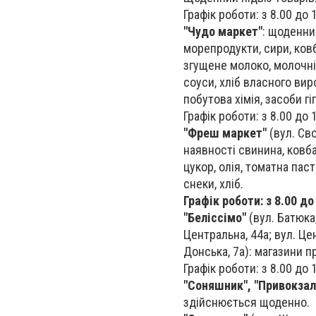
Графік роботи: з 8.00 до 
"Чудо маркет"
: щоденни
морепродукти, сири, ковб
згущене молоко, молочні 
соуси, хліб власного вир
побутова хімія, засоби гіг
Графік роботи: з 8.00 до 
"Фреш маркет"
(вул. Сво
наявності свинина, ковба
цукор, олія, томатна паст
снеки, хліб.
Графік роботи: з 8.00 до
"Беліссімо"
(вул. Батюка,
Центральна, 44а; вул. Цен
Донська, 7а): магазини 
Графік роботи: з 8.00 до 
"Соняшник", "Привокзаль
здійснюється щоденно.