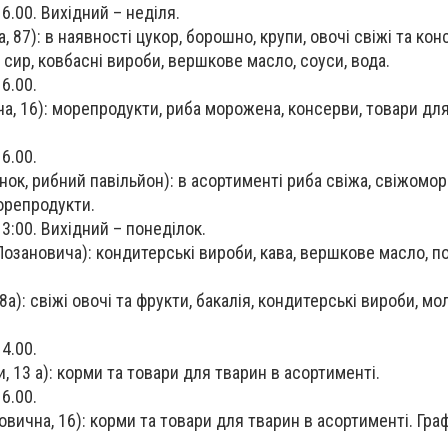
16.00. Вихідний – неділя.
, 87): в наявності цукор, борошно, крупи, овочі свіжі та кон
 сир, ковбасні вироби, вершкове масло, соуси, вода.
16.00.
а, 16): морепродукти, риба морожена, консерви, товари для
16.00.
ок, рибний павільйон): в асортименті риба свіжа, свіжомо
орепродукти.
13:00. Вихідний – понеділок.
Лозановича): кондитерські вироби, кава, вершкове масло, по
 8а): свіжі овочі та фрукти, бакалія, кондитерські вироби, м
14.00.
, 13 а): корми та товари для тварин в асортименті.
16.00.
вична, 16): корми та товари для тварин в асортименті. Граф