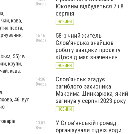
Вчора
Юковим відбудеться 7 і 8
серпня
а,
чай, кава,
НОВИНИ
атна паста,
арчування,
58-річний житель
15:16
Вчора
Слов'янська знайшов
роботу завдяки проєкту
ська, 55): в
«Досвід має значення»
ни, крупи,
НОВИНИ
чай, кава,
Слов’янськ згадує
14:36
Вчора
загиблого захисника
л.
Максима Шинкарюка, який
яхова, 46; вул.
загинув у серпні 2023 року
но.
НОВИНИ
товарів
У Слов'янській громаді
13:07
Вчора
організували підвіз води: