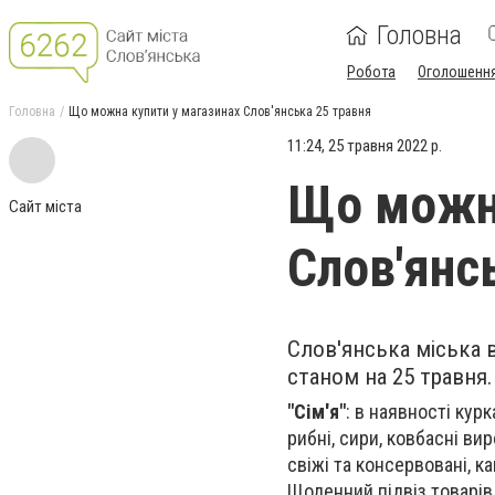
Головна
Робота
Оголошенн
Головна
Що можна купити у магазинах Слов'янська 25 травня
11:24, 25 травня 2022 р.
Що можна
Сайт міста
Слов'янс
Слов'янська міська в
станом на 25 травня
"Сім'я"
: в наявності кур
рибні, сири, ковбасні вир
свіжі та консервовані, ка
Щоденний підвіз товарів