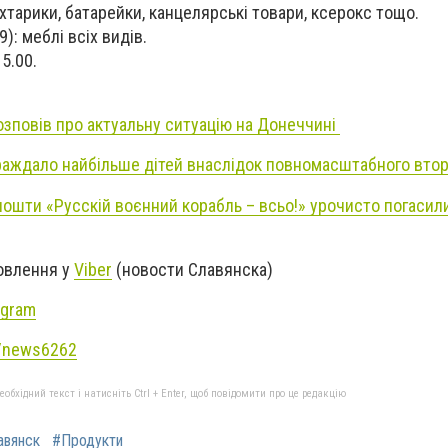
ліхтарики, батарейки, канцелярські товари, ксерокс тощо.
): меблі всіх видів.
15.00.
зповів про актуальну ситуацію на Донеччині
раждало найбільше дітей внаслідок повномасштабного вто
пошти «Русскій воєнний корабль – всьо!» урочисто погасил
новлення у
Viber
(новости Славянска)
agram
e/news6262
бхідний текст і натисніть Ctrl + Enter, щоб повідомити про це редакцію
авянск
#Продукти