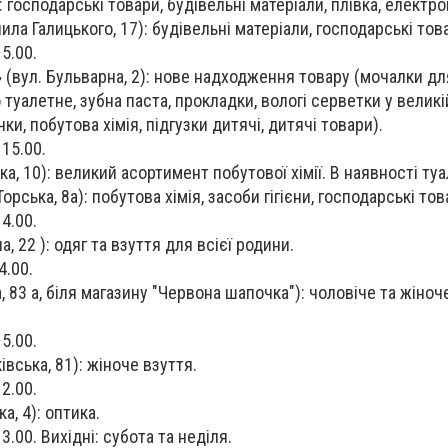
: господарські товари, будівельні матеріали, плівка, електр
ила Галицького, 17): будівельні матеріали, господарські тов
15.00.
»
(вул. Бульварна, 2): нове надходження товару (мочалки дл
туалетне, зубна паста, прокладки, вологі серветки у великі
ки, побутова хімія, підгузки дитячі, дитячі товари).
 15.00.
а, 10): великий асортимент побутової хімії. В наявності туа
Торська, 8а): побутова хімія, засоби гігієни, господарські то
14.00.
, 22 ): одяг та взуття для всієї родини.
4.00.
, 83 а, біля магазину "Червона шапочка"): чоловіче та жіноч
15.00.
івська, 81): жіноче взуття.
12.00.
а, 4): оптика.
13.00. Вихідні: субота та неділя.