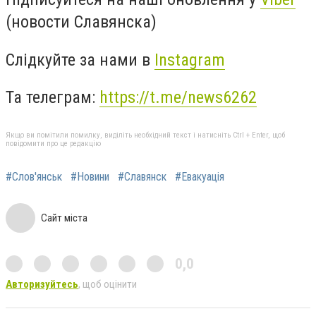
(новости Славянска)
Слідкуйте за нами в
Instagram
Та телеграм:
https://t.me/news6262
Якщо ви помітили помилку, виділіть необхідний текст і натисніть Ctrl + Enter, щоб
повідомити про це редакцію
#Слов'янськ
#Новини
#Славянск
#Евакуація
Сайт міста
0,0
Авторизуйтесь
, щоб оцінити