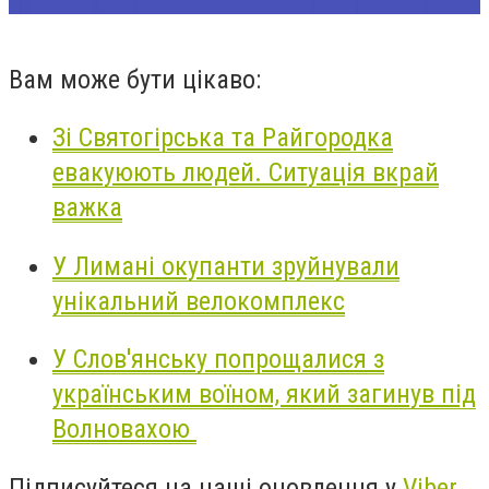
Вам може бути цікаво:
Зі Святогірська та Райгородка
евакуюють людей. Ситуація вкрай
важка
У Лимані окупанти зруйнували
унікальний велокомплекс
У Слов'янську попрощалися з
українським воїном, який загинув під
Волновахою
Підписуйтеся на наші оновлення у
Viber