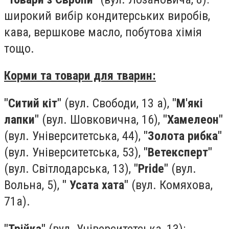
широкий вибір кондитерських виробів,
кава, вершкове масло, побутова хімія
тощо.
Корми та товари для тварин:
"Ситий кіт"
(вул. Свободи, 13 а),
"М'які
лапки"
(вул. Шовковична, 16),
"Хамелеон"
(вул. Університетська, 44),
"Золота рибка"
(вул. Університетська, 53),
"Ветексперт"
(вул. Світлодарська, 13),
"Pride"
(вул.
Вольна, 5),
" Усата хата"
(вул. Комяхова,
71а).
"Трійка"
(вул. Університетська, 13):