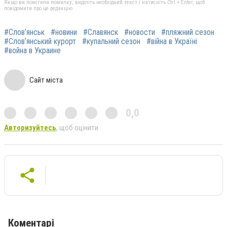
Якщо ви помітили помилку, виділіть необхідний текст і натисніть Ctrl + Enter, щоб
повідомити про це редакцію
#Слов’янськ
#новини
#Славянск
#новости
#пляжний сезон
#Слов’янський курорт
#купальний сезон
#війна в Україні
#война в Украине
Сайт міста
0,0
Авторизуйтесь
, щоб оцінити
Коментарі