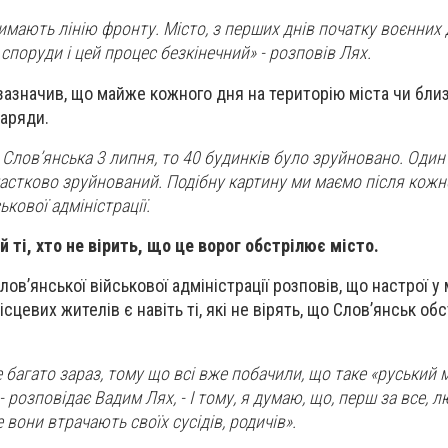
имають лінію фронту. Місто, з перших днів початку воєнних 
споруди і цей процес безкінечний» - розповів Лях.
зазначив, що майже кожного дня на територію міста чи близ
наряди.
Слов’янська 3 липня, то 40 будинків було зруйновано. Один 
астково зруйнований. Подібну картину ми маємо після кожно
ькової адміністрації.
 й ті, хто не вірить, що це ворог обстрілює місто.
Слов’янської військової адміністрації розповів, що настрої у
ісцевих жителів є навіть ті, які не вірять, що Слов’янськ о
же багато зараз, тому що всі вже побачили, що таке «руський м
- розповідає Вадим Лях, - І тому, я думаю, що, перш за все, 
вони втрачають своїх сусідів, родичів».