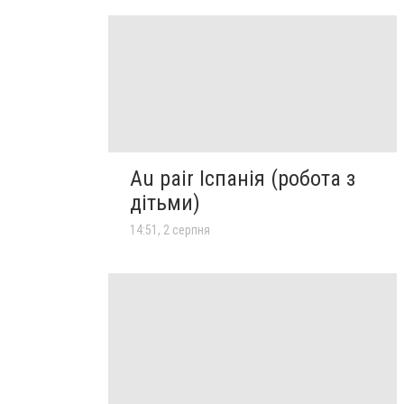
Au pair Іспанія (робота з
дітьми)
14:51, 2 серпня