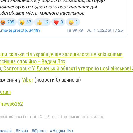
іли скільки тіл українців ще залишилося не впізнаними
пройшла спокійно – Вадим Лях
 Святогірськ: У Донецькій області утворено нові військові 
новлення у
Viber
(новости Славянска)
agram
e/news6262
бхідний текст і натисніть Ctrl + Enter, щоб повідомити про це редакцію
авянск
#Війна
#Фронт
#Вадим Лях