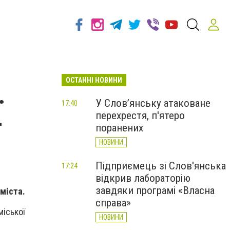
ОСТАННІ НОВИНИ
.
У Слов’янську атаковане
17:40
перехрестя, п'ятеро
–
поранених
НОВИНИ
Підприємець зі Слов'янська
17:24
відкрив лабораторію
завдяки програмі «Власна
 міста.
справа»
міської
НОВИНИ