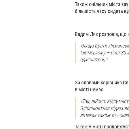
Також очільник міста зау
більшість часу сидять вд
Вадим Лях розповів, що н
«Якщо брати Лиманськи
Ізюмському – біля 30 к
адміністрації.
За словами керівника Сл
в місті немає.
«Так, дійсно, відсутні
Здійснюється підвіз в
аптеках також є» - ска
Також у місті продовжує