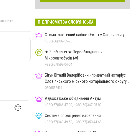
 оцінити
ПІДПРИЄМСТВА СЛОВ'ЯНСЬКА
Стоматологічний кабінет Естет у Слов'янську
+380(66)307-55-75
★ BusMaster ★ Переобладнання
Мікроавтобусів №1
+380(67)599-04-04
Бігун Віталій Валерійович - приватний нотаріус
Слов'янського міського нотаріального округу
Дон.обл.
0506555431
Адвокатське об'єднання Актум
+380(67)566-47-09, +380(50)347-05-80
🙂
Система сповіщення населення
+380(67)340-49-59, +380(67)350-44-68