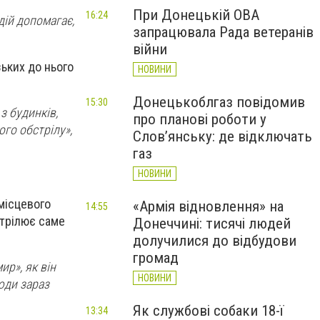
При Донецькій ОВА
16:24
дій допомагає,
запрацювала Рада ветеранів
війни
ьких до нього
НОВИНИ
Донецькоблгаз повідомив
15:30
з будинків,
про планові роботи у
го обстрілу»,
Слов’янську: де відключать
газ
НОВИНИ
 місцевого
«Армія відновлення» на
14:55
бстрілює саме
Донеччині: тисячі людей
долучилися до відбудови
громад
ир», як він
НОВИНИ
люди зараз
Як службові собаки 18-ї
13:34