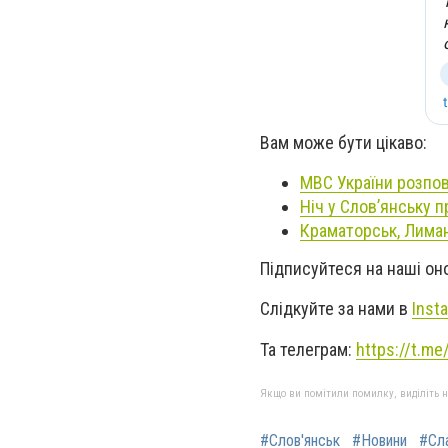
Вам може бути цікаво:
МВС України розпов
Ніч у Слов’янську 
Краматорськ, Лиман,
Підписуйтеся на наші о
Слідкуйте за нами в
Inst
Та телеграм:
https://t.m
Якщо ви помітили помилку, виділіть нео
#Слов'янськ
#Новини
#Сл