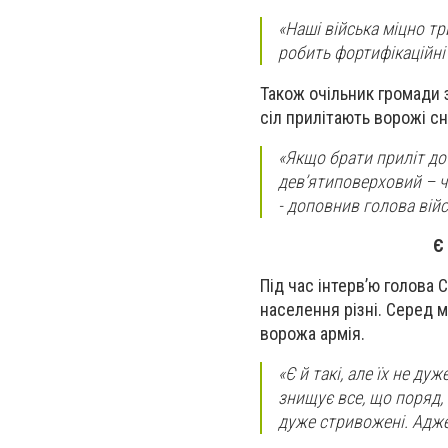
«Наші війська міцно тр
робить фортифікаційні 
Також очільник громади 
сіл прилітають ворожі с
«Якщо брати приліт до 
дев’ятиповерховий – ч
- доповнив голова війс
Є
Під час інтерв’ю голова 
населення різні. Серед м
ворожа армія.
«Є й такі, але їх не ду
знищує все, що поряд, 
дуже стривожені. Адже 