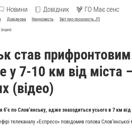
Новини
Довідник
ГО Має сенс
я
Довідкова
Нерухомість
Звіт про прозорість JTI
 (відео)
ьк став прифронтовим
 у 7-10 км від міста 
х (відео)
 б’є по Слов’янську, адже знаходиться усього в 7 км від
 ефірі телеканалу «Еспресо» повідомив голова Слов’янської 