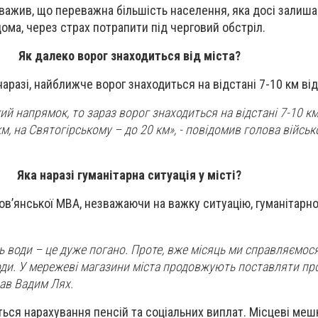
важив, що переважна більшість населення, яка досі залишає
ома, через страх потрапити під черговий обстріл.
Як далеко ворог знаходиться від міста?
аразі, найближче ворог знаходиться на відстані 7-10 км від
й напрямок, то зараз ворог знаходиться на відстані 7-10 км
м, на Святогірському – до 20 км», - повідомив голова військ
Яка наразі гуманітарна ситуація у місті?
ов’янської МВА, незважаючи на важку ситуацію, гуманітарн
сть води – це дуже погано. Проте, вже місяць ми справляємося
оди. У мережеві магазини міста продовжують поставляти про
зав Вадим Лях.
ться нарахування пенсій та соціальних виплат. Місцеві меш