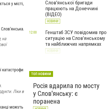
Слов'янської бригади
ться у місті,
працюють на Донеччині
(ВІДЕО)
НОВИНИ
 Слов’янська.
Генштаб ЗСУ повідомив про
12:00
ситуацію на Слов’янському
, на
та найближчих напрямках
ової
НОВИНИ
Слов’янськ обстріляли 13
11:18
разів за добу. Хроніка
ої катастрофи
великої війни: 7 серпня
ТОП НОВИНИ
НОВИНИ
Росія вдарила по мосту
.
дукти. Ліки в
у Слов'янську: є
поранена
канці можуть
НОВИНИ