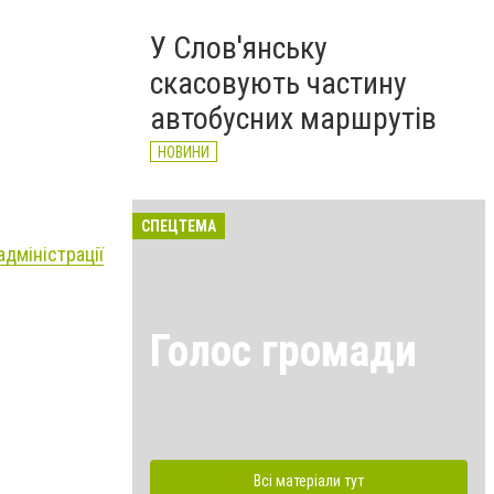
У Слов'янську
скасовують частину
автобусних маршрутів
НОВИНИ
СПЕЦТЕМА
адміністрації
Голос громади
Всі матеріали тут