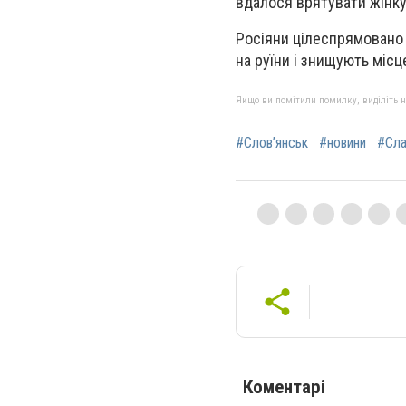
вдалося врятувати жінку 
Росіяни цілеспрямовано 
на руїни і знищують міс
Якщо ви помітили помилку, виділіть нео
#Слов’янськ
#новини
#Сла
Коментарі