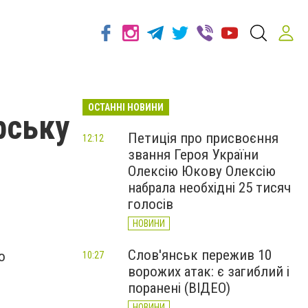
ОСТАННІ НОВИНИ
рську
Петиція про присвоєння
12:12
звання Героя України
Олексію Юкову Олексію
набрала необхідні 25 тисяч
голосів
НОВИНИ
Слов'янськ пережив 10
о
10:27
ворожих атак: є загиблий і
поранені (ВІДЕО)
НОВИНИ