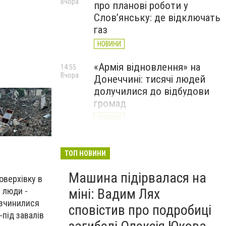
Вчора
про планові роботи у
Слов’янську: де відключать
газ
НОВИНИ
«Армія відновлення» на
14:55
Вчора
Донеччині: тисячі людей
долучилися до відбудови
громад
НОВИНИ
Як службові собаки 18-ї
13:34
Вчора
Слов'янської бригади
ТОП НОВИНИ
працюють на Донеччині
Машина підірвалася на
(ВІДЕО)
оверхівку в
и люди -
міні: Вадим Лях
НОВИНИ
і зчинилися
сповістив про подробиці
-під завалів