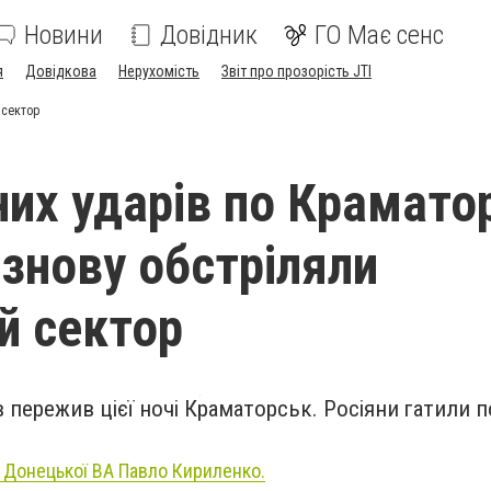
Новини
Довідник
ГО Має сенс
я
Довідкова
Нерухомість
Звіт про прозорість JTI
 сектор
них ударів по Крамато
 знову обстріляли
й сектор
в пережив цієї ночі Краматорськ. Росіяни гатили п
 Донецької ВА Павло Кириленко.