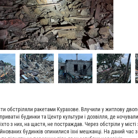
исти обстріляли ракетами Курахове. Влучили у житлову двоп
приватні будинки та Центр культури і дозвілля, де ночувал
хто з них, на щастя, не постраждав. Через обстріли у міст
йнованих будинків опинилися їхні мешканці. На даний час з