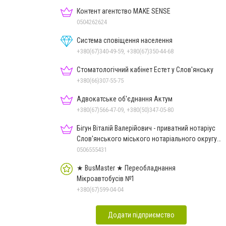
Контент агентство MAKE SENSE
0504262624
Система сповіщення населення
+380(67)340-49-59, +380(67)350-44-68
Стоматологічний кабінет Естет у Слов'янську
+380(66)307-55-75
Адвокатське об'єднання Актум
+380(67)566-47-09, +380(50)347-05-80
Бігун Віталій Валерійович - приватний нотаріус
Слов'янського міського нотаріального округу
Дон.обл.
0506555431
★ BusMaster ★ Переобладнання
Мікроавтобусів №1
+380(67)599-04-04
Додати підприємство