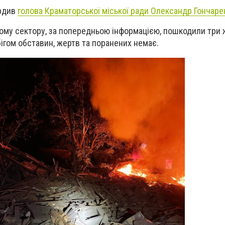
ердив
голова Краматорської міської ради Олександр Гончаре
ому сектору, за попередньою інформацією, пошкодили три 
ігом обставин, жертв та поранених немає.