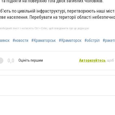
та підняти на поверхню тіла двох загиблих чоловіків.
б'ють по цивільній інфраструктурі, перетворюють наші міст
цеве населення. Перебувати на території області небезпечн
бхідний текст і натисніть Ctrl + Enter, щоб повідомити про це редакцію
вянск
#новости
#Краматорськ
#Краматорск
#обстріл
#ракет
0,0
Оцініть першим
Авторизуйтесь
, щоб