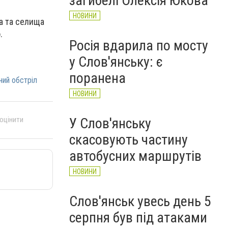
загибелі Олексія Юкова
НОВИНИ
а та селища
о.
Росія вдарила по мосту
у Слов'янську: є
поранена
ний обстріл
НОВИНИ
У Слов'янську
 оцінити
скасовують частину
автобусних маршрутів
НОВИНИ
Слов'янськ увесь день 5
серпня був під атаками