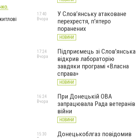
нко.
У Слов’янську атаковане
17:40
житлові
Вчора
перехрестя, п'ятеро
поранених
НОВИНИ
Підприємець зі Слов'янська
17:24
Вчора
відкрив лабораторію
завдяки програмі «Власна
справа»
НОВИНИ
При Донецькій ОВА
16:24
Вчора
запрацювала Рада ветеранів
війни
НОВИНИ
Донецькоблгаз повідомив
15:30