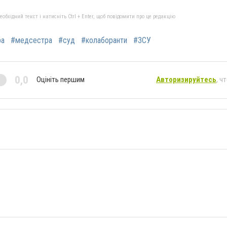
бхідний текст і натисніть Ctrl + Enter, щоб повідомити про це редакцію
ра
#медсестра
#суд
#колаборанти
#ЗСУ
0,0
Оцініть першим
Авторизируйтесь
, ч