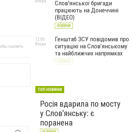
Вчора
Слов'янської бригади
працюють на Донеччині
(ВІДЕО)
НОВИНИ
Генштаб ЗСУ повідомив про
12:00
Вчора
ситуацію на Слов’янському
тобы оценить
та найближчих напрямках
НОВИНИ
Слов’янськ обстріляли 13
11:18
Вчора
разів за добу. Хроніка
великої війни: 7 серпня
ТОП НОВИНИ
НОВИНИ
Росія вдарила по мосту
у Слов'янську: є
поранена
НОВИНИ