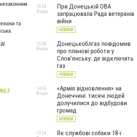
 незаконним
При Донецькій ОВА
16:24
Вчора
запрацювала Рада ветеранів
війни
ехніки та
НОВИНИ
рська.
ді
Донецькоблгаз повідомив
15:30
Вчора
про планові роботи у
Слов’янську: де відключать
газ
НОВИНИ
«Армія відновлення» на
14:55
ці з
Вчора
Донеччині: тисячі людей
долучилися до відбудови
громад
НОВИНИ
Як службові собаки 18-ї
13:34