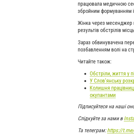
працювала медичною сес
збройним формуванням і
Жінка через месенджер н
результів обстрілів місц
Зараз обвинувачена пере
позбавленням волі на стр
Читайте також:
Обстріли, життя у п
У Слов'янську розк
Колишня працівниця
окупантами
Підписуйтеся на наші он
Слідкуйте за нами в
Inst
Та телеграм:
https://t.m