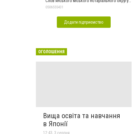
Слов'янського міського нотаріального округу
Дон.обл.
0506555431
Додати підприємство
ОГОЛОШЕННЯ
Вища освіта та навчання
в Японії
12:43, 3 серпня