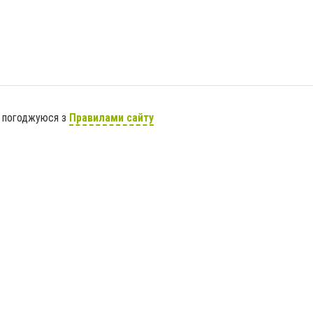
я погоджуюся з
Правилами сайту