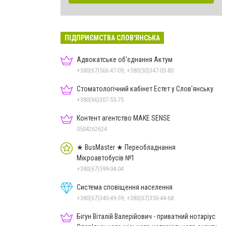
ПІДПРИЄМСТВА СЛОВ'ЯНСЬКА
Адвокатське об'єднання Актум
+380(67)566-47-09, +380(50)347-05-80
Стоматологічний кабінет Естет у Слов'янську
+380(66)307-55-75
Контент агентство MAKE SENSE
0504262624
★ BusMaster ★ Переобладнання
Мікроавтобусів №1
+380(67)599-04-04
Система сповіщення населення
+380(67)340-49-59, +380(67)350-44-68
Бігун Віталій Валерійович - приватний нотаріус