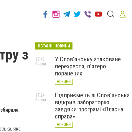
ОСТАННІ НОВИНИ
тру з
У Слов’янську атаковане
17:40
Вчора
перехрестя, п'ятеро
поранених
НОВИНИ
Підприємець зі Слов'янська
17:24
Вчора
відкрив лабораторію
завдяки програмі «Власна
 збирала
справа»
НОВИНИ
ська, яка