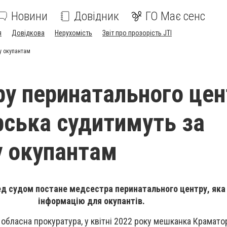
Новини
Довідник
ГО Має сенс
я
Довідкова
Нерухомість
Звіт про прозорість JTI
у окупантам
у перинатального цен
ська судитимуть за
 окупантам
д судом постане медсестра перинатального центру, яка
інформацію для окупантів.
обласна прокуратура, у квітні 2022 року мешканка Краматор