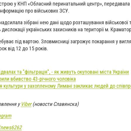
трою у КНП «Обласний перинатальний центр», передавала
нформацію про військових ЗСУ.
адсилала зібрані нею дані щодо розташування військової т
ь дислокації українських захисників на території м. Крамато
буває під вартою. Зловмисниці загрожує покарання у вигля
ок від 12 до 15 років.
ідвалах та "фільтрація", - як живуть окуповані міста України
рили вбивство 43-річного чоловіка
 культури у захопленому Лимані закликає людей до співпра
овлення у
Viber
(новости Славянска)
agram
e/news6262