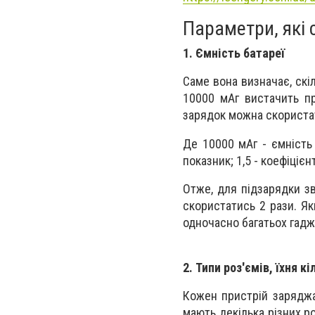
Параметри, які 
1. Ємність батареї
Саме вона визначає, скі
10000 мАг вистачить пр
зарядок можна скористати
Де 10000 мАг - ємність 
показник; 1,5 - коефіціє
Отже, для підзарядки з
скористатись 2 рази. Як
одночасно багатьох гадж
2. Типи роз'ємів, їхня к
Кожен пристрій заряджа
мають декілька різних ро