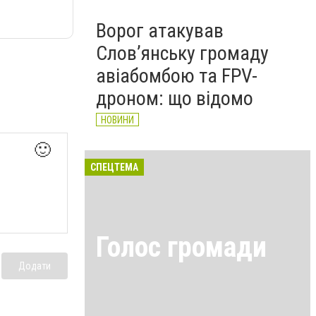
Ворог атакував
Слов’янську громаду
авіабомбою та FPV-
дроном: що відомо
НОВИНИ
🙂
СПЕЦТЕМА
Голос громади
Додати