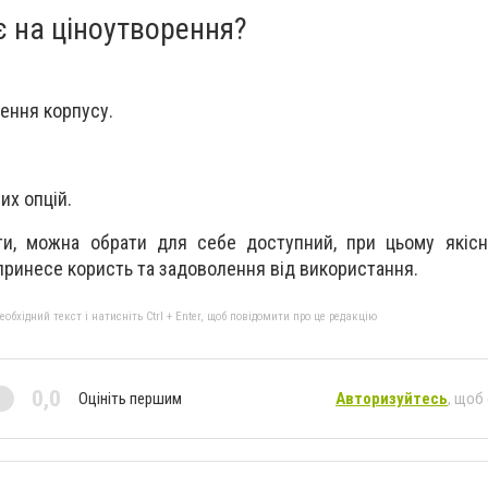
є на ціноутворення?
ення корпусу.
их опцій.
ти, можна обрати для себе доступний, при цьому якісн
принесе користь та задоволення від використання.
бхідний текст і натисніть Ctrl + Enter, щоб повідомити про це редакцію
0,0
Оцініть першим
Авторизуйтесь
, щоб