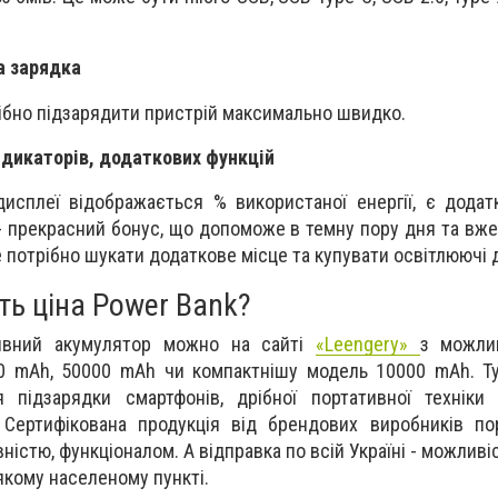
а зарядка
трібно підзарядити пристрій максимально швидко.
індикаторів, додаткових функцій
исплеї відображається % використаної енергії, є додат
 - прекрасний бонус, що допоможе в темну пору дня та вж
е потрібно шукати додаткове місце та купувати освітлюючі
ть ціна
Power Bank?
тивний акумулятор можно на сайті
«Leengery»
з можли
00 mAh, 50000 mAh чи компактнішу модель 10000 mAh. Т
 підзарядки смартфонів, дрібної портативної техніки 
 Сертифікована продукція від брендових виробників по
ністю, функціоналом. А відправка по всій Україні - можлив
якому населеному пункті.