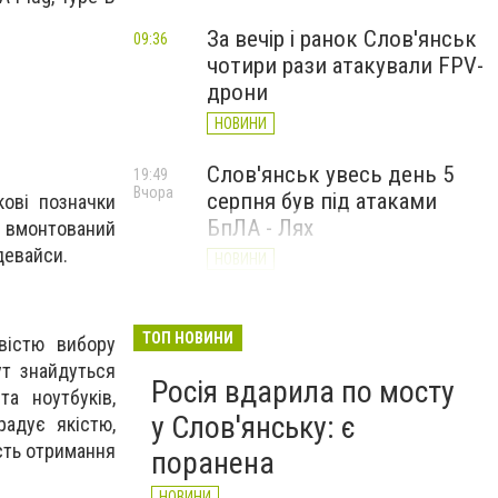
За вечір і ранок Слов'янськ
09:36
чотири рази атакували FPV-
дрони
НОВИНИ
Слов'янськ увесь день 5
19:49
Вчора
серпня був під атаками
кові позначки
БпЛА - Лях
е вмонтований
 девайси.
НОВИНИ
У Слов’янську ударний
19:17
Вчора
БПЛа влучив у
ТОП НОВИНИ
вістю вибору
триповерховий будинок у
ут знайдуться
Росія вдарила по мосту
центрі міста (ФОТО)
та ноутбуків,
у Слов'янську: є
НОВИНИ
радує якістю,
ість отримання
поранена
НОВИНИ