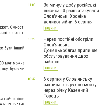
За минулу добу російські
11:09
війська 13 разів атакували
Слов'янськ. Хроніка
великої війни: 6 серпня
джет. Ємності
НОВИНИ
ної кількості
Через постійні обстріли
10:29
Слов’янська
же бути інший
Донецькоблгаз припиняє
обслуговування двох
районів
000 мАг можна
, ноутбуків чи
НОВИНИ
6 серпня у Слов'янську
09:47
закривають рух по мосту
через річку Казенний
Торець
ки найчастіше
НОВИНИ
A Plug, Type-B