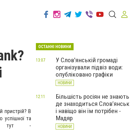
ОСТАННІ НОВИНИ
ank?
У Слов'янській громаді
13:07
організували підвіз води:
і
опубліковано графіки
НОВИНИ
Більшість росіян не знають
12:11
де знаходиться Слов’янськ
і навіщо він їм потрібен -
й пристрій? В
Мадяр
о успішної та
на тут -
НОВИНИ