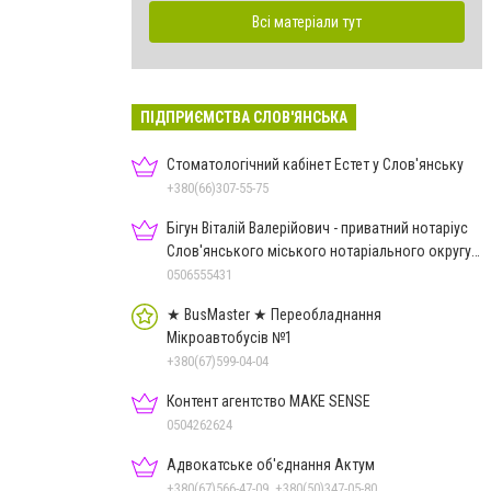
Всі матеріали тут
ПІДПРИЄМСТВА СЛОВ'ЯНСЬКА
Стоматологічний кабінет Естет у Слов'янську
+380(66)307-55-75
Бігун Віталій Валерійович - приватний нотаріус
Слов'янського міського нотаріального округу
Дон.обл.
0506555431
★ BusMaster ★ Переобладнання
Мікроавтобусів №1
+380(67)599-04-04
Контент агентство MAKE SENSE
0504262624
Адвокатське об'єднання Актум
+380(67)566-47-09, +380(50)347-05-80