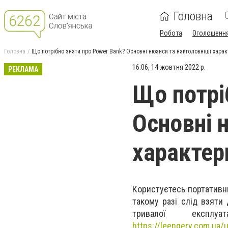
Головна
Робота
Оголошенн
Головна
Що потрібно знати про Power Bank? Основні нюанси та найголовніші хара
16:06, 14 жовтня 2022 р.
РЕКЛАМА
Що потрі
Основні 
характер
Користуєтесь портативн
такому разі слід взяти 
тривалої експ
https://leengery.com.ua/u