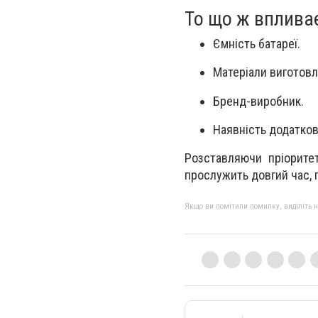
То що ж вплива
Ємність батареї.
Матеріали виготовл
Бренд-виробник.
Наявність додатков
Розставляючи пріорите
прослужить довгий час, 
Якщо ви помітили помилку, виділіть нео