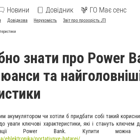
Новини
Довідник
ГО Має сенс
я
Довідкова
Нерухомість
Звіт про прозорість JTI
ктеристики
бно знати про Power B
нюанси та найголовніш
истики
им акумулятором чи хотіли б придбати собі такий корисни
до уваги ключові характеристики, які і стануть ключем д
луатації Power Bank. Купити мож
a/ehlektronika/portativnye-batarei/