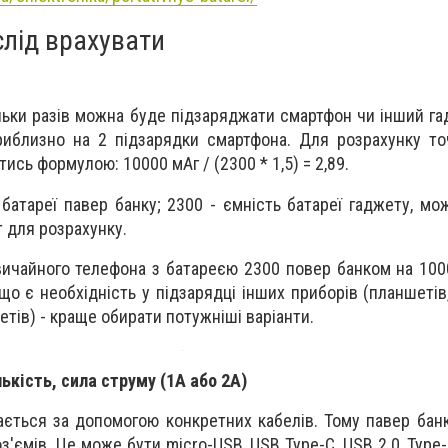
слід врахувати
льки разів можна буде підзаряджати смартфон чи інший га
иблизно на 2 підзарядки смартфона. Для розрахунку точ
сь формулою: 10000 мАг / (2300 * 1,5) = 2,89.
батареї павер банку; 2300 - ємність батареї гаджету, мо
нт для розрахунку.
вичайного телефона з батареєю 2300 повер банком на 10
що є необхідність у підзарядці інших приборів (планшетів
етів) - краще обирати потужніші варіанти.
ількість, сила струму (1А або 2А)
ється за допомогою конкретних кабелів. Тому павер бан
з'ємів. Це може бути micro-USB, USB Type-C, USB 2.0, Type-