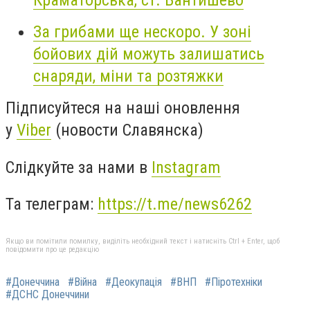
Краматорська, ст. Бантишево
За грибами ще нескоро. У зоні
бойових дій можуть залишатись
снаряди, міни та розтяжки
Підписуйтеся на наші оновлення
у
Viber
(новости Славянска)
Слідкуйте за нами в
Instagram
Та телеграм:
https://t.me/news6262
Якщо ви помітили помилку, виділіть необхідний текст і натисніть Ctrl + Enter, щоб
повідомити про це редакцію
#Донеччина
#Війна
#Деокупація
#ВНП
#Піротехніки
#ДСНС Донеччини