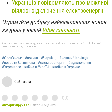
Українців повідомляють про можливі
віялові відключення електроенергії
Отримуйте добірку найважливіших новин
за день у нашій
Viber спільноті.
Якщо ви помітили помилку, виділіть необхідний текст і натисніть Ctrl + Enter, щоб
повідомити про це редакцію
#Слов’янськ
#новини
#Чернівці
#новини Чернівців
#новости Славянска
#електроенергія
#відключення
#Укренерго
#війна в Україні
#война в Украине
Сайт міста
0,0
Авторизируйтесь
, чтобы оценить