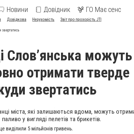
Новини
Довідник
ГО Має сенс
я
Довідкова
Нерухомість
Звіт про прозорість JTI
и звертатись
 Слов’янська можуть
вно отримати тверде
 куди звертатись
нці міста, які залишаються вдома, можуть отрим
паливо у вигляді пелетів та брикетів.
це виділили 5 мільйонів гривень.