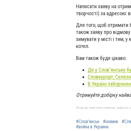
Написати заяву на отри
творчості) за адресою: в
Для того, щоб отримати 
також заяву про відмову
зимувати у місті і тим,
котел.
Вам також буде цікаво:
Де у Слов'янську б
Словкурорт, Селезн
В Україні забороне
Отримуйте добірку найв
Якщо ви помітили помилку, виділіть нео
#Слов’янськ
#новини
#Сла
#война в Украине