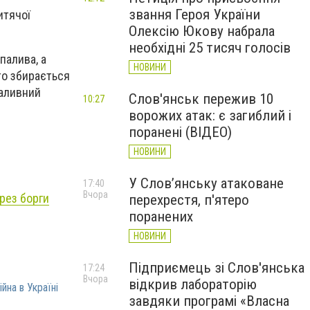
звання Героя України
итячої
Олексію Юкову набрала
необхідні 25 тисяч голосів
палива, а
НОВИНИ
то збирається
паливний
Слов'янськ пережив 10
10:27
ворожих атак: є загиблий і
поранені (ВІДЕО)
НОВИНИ
У Слов’янську атаковане
17:40
Вчора
ерез борги
перехрестя, п'ятеро
поранених
НОВИНИ
Підприємець зі Слов'янська
17:24
Вчора
відкрив лабораторію
ійна в Україні
завдяки програмі «Власна