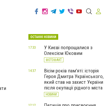
ОСТАННІ НОВИНИ
У Києві попрощалися з
17:33
Олексієм Юковим
ФОТОФАКТ
Вісім років пам'яті: історія
14:37
Героя Дмитра Українського,
який став на захист України
після окупації рідного міста
ати
НОВИНИ
Петиція про присвоєння
12:12