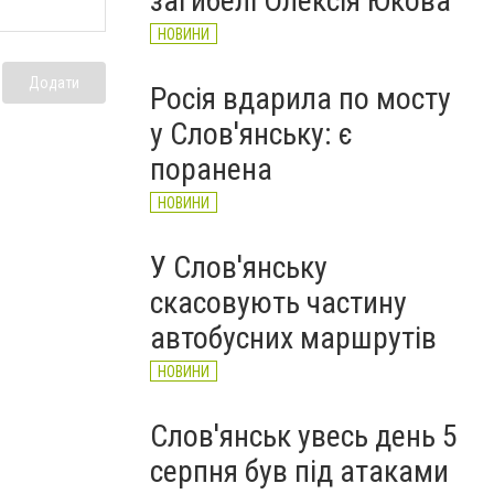
загибелі Олексія Юкова
НОВИНИ
Додати
Росія вдарила по мосту
у Слов'янську: є
поранена
НОВИНИ
У Слов'янську
скасовують частину
автобусних маршрутів
НОВИНИ
Слов'янськ увесь день 5
серпня був під атаками