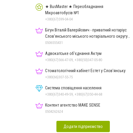
★ BusMaster ★ Переобладнання
Мікроавтобусів №1
+380(67)599-04-04
Бігун Віталій Валерійович - приватний нотаріус
Слов'янського міського нотаріального округу
Дон.обл.
0506555431
Адвокатське об'єднання Актум
+380(67)566-47-09, +380(50)347-05-80
Стоматологічний кабінет Естет у Слов'янську
+380(66)307-55-75
Система сповіщення населення
+380(67)340-49-59, +380(67)350-44-68
Контент агентство MAKE SENSE
0504262624
Додати підприємство