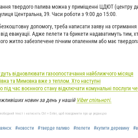
мання твердого палива можна у приміщенні ЦДЮТ (центру д
улиця Центральна, 39. Часи роботи з 9:00 до 15:00.
безкоштовну допомогу, треба написати заяву на отримання 
 від евакуації. Адже пелети та брикети надаватимуть тим, х
 у кого житло забезпечене пічним опаленням або має твердо
удуть відновлювати газоопостачання найближчого місяця
івка та Мимовка вже з теплом. Хто наступні
но під час воєнного стану відключати комунальні послуги ч
ажливіших новин за день у нашій
Viber спільноті.
бхідний текст і натисніть Ctrl + Enter, щоб повідомити про це редакцію
вянск
#новости
#тверде паливо
#пелети
#купити деревину
#в