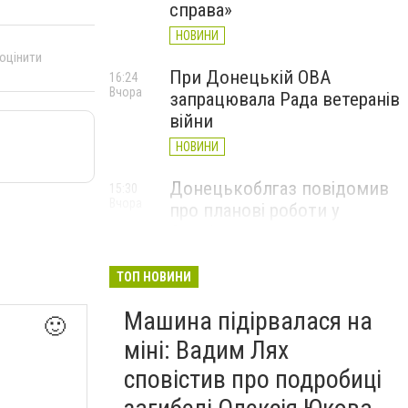
справа»
НОВИНИ
 оцінити
При Донецькій ОВА
16:24
Вчора
запрацювала Рада ветеранів
війни
НОВИНИ
Донецькоблгаз повідомив
15:30
Вчора
про планові роботи у
Слов’янську: де відключать
газ
ТОП НОВИНИ
НОВИНИ
Машина підірвалася на
🙂
міні: Вадим Лях
сповістив про подробиці