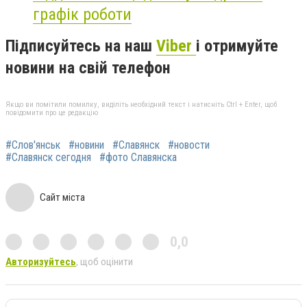
графік роботи
Підписуйтесь на наш
Viber
і отримуйте
новини на свій телефон
Якщо ви помітили помилку, виділіть необхідний текст і натисніть Ctrl + Enter, щоб
повідомити про це редакцію
#Слов'янськ
#новини
#Славянск
#новости
#Славянск сегодня
#фото Славянска
Сайт міста
0,0
Авторизуйтесь
, щоб оцінити