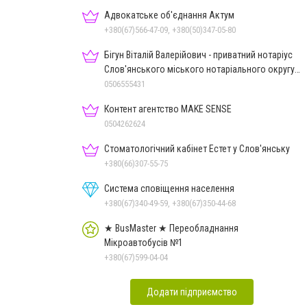
Адвокатське об'єднання Актум
+380(67)566-47-09, +380(50)347-05-80
Бігун Віталій Валерійович - приватний нотаріус
Слов'янського міського нотаріального округу
Дон.обл.
0506555431
Контент агентство MAKE SENSE
0504262624
Стоматологічний кабінет Естет у Слов'янську
+380(66)307-55-75
Система сповіщення населення
+380(67)340-49-59, +380(67)350-44-68
★ BusMaster ★ Переобладнання
Мікроавтобусів №1
+380(67)599-04-04
Додати підприємство