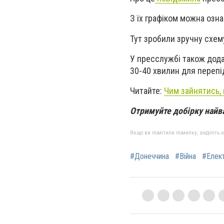
З їх графіком можна озн
Тут зробили зручну схем
У пресслужбі також дода
30-40 хвилин для переп
Читайте:
Чим зайнятись, 
Отримуйте добірку найв
Якщо ви помітили помилку, виділіть нео
#Донеччина
#Війна
#Елект