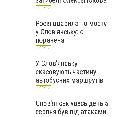
загибелі Олексія Юкова
НОВИНИ
Росія вдарила по мосту
у Слов'янську: є
поранена
НОВИНИ
У Слов'янську
скасовують частину
автобусних маршрутів
НОВИНИ
Слов'янськ увесь день 5
серпня був під атаками