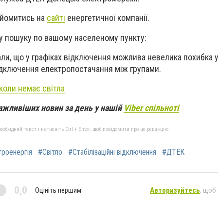
айомитись на
сайті
енергетичної компанії.
у пошуку по вашому населеному пункту:
ли, що у графіках відключення можлива невелика похибка у
ідключення електропостачання між групами.
коли немає світла
ажливіших новин за день у нашій
Viber спільноті
бхідний текст і натисніть Ctrl + Enter, щоб повідомити про це редакцію
роенергія
#Світло
#Стабілізаційні відключення
#ДТЕК
0,0
Оцініть першим
Авторизуйтесь
, щоб