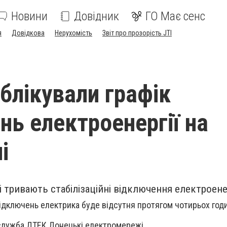
Новини
Довідник
ГО Має сенс
я
Довідкова
Нерухомість
Звіт про прозорість JTI
блікували графік
нь електроенергії на
і
 тривають стабілізаційні відключення електроенер
 відключень електрика буде відсутня протягом чотирьох год
лужба ДТЕК Донецькі електромережі.