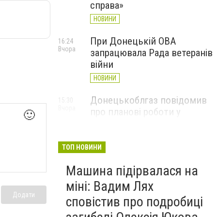
справа»
НОВИНИ
При Донецькій ОВА
16:24
Вчора
запрацювала Рада ветеранів
війни
НОВИНИ
Донецькоблгаз повідомив
15:30
Вчора
про планові роботи у
🙂
Слов’янську: де відключать
газ
ТОП НОВИНИ
НОВИНИ
Машина підірвалася на
міні: Вадим Лях
Додати
сповістив про подробиці