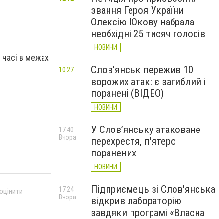
звання Героя України
Олексію Юкову набрала
необхідні 25 тисяч голосів
НОВИНИ
 часі в межах
Слов'янськ пережив 10
10:27
ворожих атак: є загиблий і
поранені (ВІДЕО)
НОВИНИ
У Слов’янську атаковане
17:40
Вчора
перехрестя, п'ятеро
поранених
НОВИНИ
Підприємець зі Слов'янська
17:24
 оцінити
Вчора
відкрив лабораторію
завдяки програмі «Власна