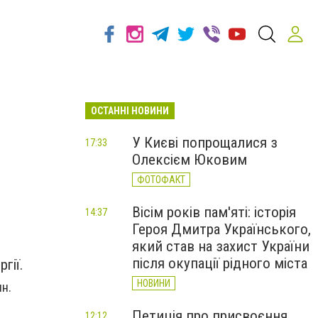
ОСТАННІ НОВИНИ
У Києві попрощалися з
17:33
Олексієм Юковим
ФОТОФАКТ
Вісім років пам'яті: історія
14:37
Героя Дмитра Українського,
який став на захист України
після окупації рідного міста
гії.
НОВИНИ
ин.
Петиція про присвоєння
12:12