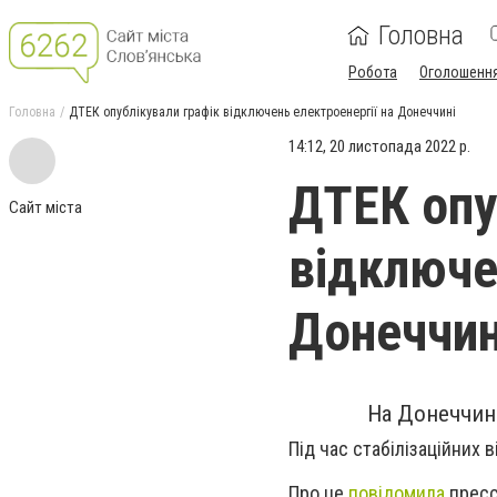
Головна
Робота
Оголошенн
Головна
ДТЕК опублікували графік відключень електроенергії на Донеччині
14:12, 20 листопада 2022 р.
ДТЕК опу
Сайт міста
відключе
Донеччин
На Донеччині
Під час стабілізаційних
Про це
повідомила
пресс