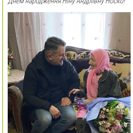
Днем народження Ніну Андріївну Носко!"