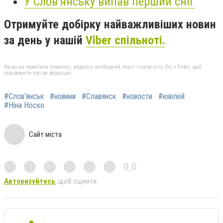
У Слов’янську випав перший сніг
Отримуйте добірку найважливіших новин
за день у нашій
Viber спільноті.
Якщо ви помітили помилку, виділіть необхідний текст і натисніть Ctrl + Enter, щоб
повідомити про це редакцію
#Слов’янськ
#новини
#Славянск
#новости
#ювілей
#Ніна Носко
Сайт міста
0,0
Авторизуйтесь
, щоб оцінити