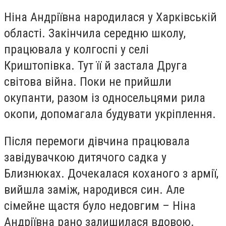
Ніна Андріївна народилася у Харківській
області. Закінчила середню школу,
працювала у колгоспі у селі
Криштопівка. Тут її й застала Друга
світова війна. Поки не прийшли
окупанти, разом із односельцями рила
окопи, допомагала будувати укріплення.
Після перемоги дівчина працювала
завідувачкою дитячого садка у
Близнюках. Дочекалася коханого з армії,
вийшла заміж, народився син. Але
сімейне щастя було недовгим – Ніна
Андріївна рано залишилася вдовою.