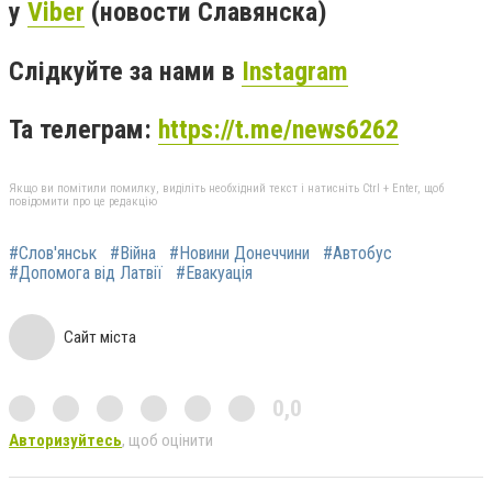
у
Viber
(новости Славянска)
Слідкуйте за нами в
Instagram
Та телеграм:
https://t.me/news6262
Якщо ви помітили помилку, виділіть необхідний текст і натисніть Ctrl + Enter, щоб
повідомити про це редакцію
#Слов'янськ
#Війна
#Новини Донеччини
#Автобус
#Допомога від Латвії
#Евакуація
Сайт міста
0,0
Авторизуйтесь
, щоб оцінити