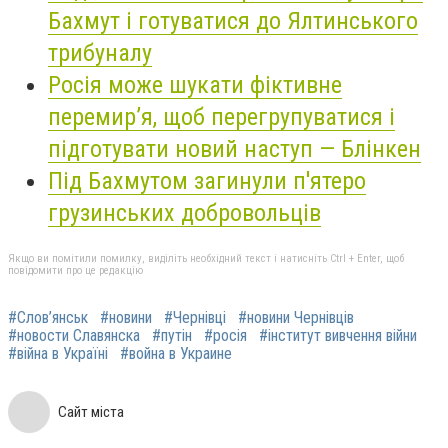
Бахмут і готуватися до Ялтинського
трибуналу
Росія може шукати фіктивне
перемир’я, щоб перегрупуватися і
підготувати новий наступ — Блінкен
Під Бахмутом загинули п'ятеро
грузинських добровольців
Якщо ви помітили помилку, виділіть необхідний текст і натисніть Ctrl + Enter, щоб
повідомити про це редакцію
#Слов’янськ
#новини
#Чернівці
#новини Чернівців
#новости Славянска
#путін
#росія
#інститут вивчення війни
#війна в Україні
#война в Украине
Сайт міста