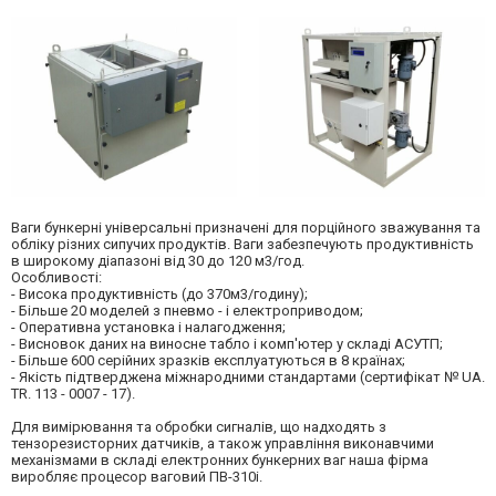
Ваги бункерні універсальні призначені для порційного зважування та
обліку різних сипучих продуктів. Ваги забезпечують продуктивність
в широкому діапазоні від 30 до 120 м3/год.
Особливості:
- Висока продуктивність (до 370м3/годину);
- Більше 20 моделей з пневмо - і електроприводом;
- Оперативна установка і налагодження;
- Висновок даних на виносне табло і комп'ютер у складі АСУТП;
- Більше 600 серійних зразків експлуатуються в 8 країнах;
- Якість підтверджена міжнародними стандартами (сертифікат № UA.
TR. 113 - 0007 - 17).
Для вимірювання та обробки сигналів, що надходять з
тензорезисторних датчиків, а також управління виконавчими
механізмами в складі електронних бункерних ваг наша фірма
виробляє процесор ваговий ПВ-310і.