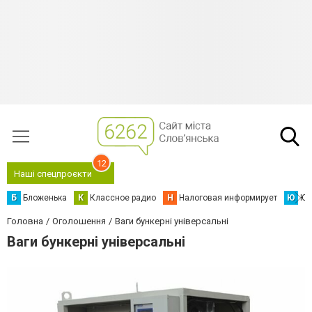
12
Наші спецпроєкти
Б
Бложенька
К
Классное радио
Н
Налоговая информирует
Ю
Юс
Головна
Оголошення
Ваги бункерні універсальні
Ваги бункерні універсальні