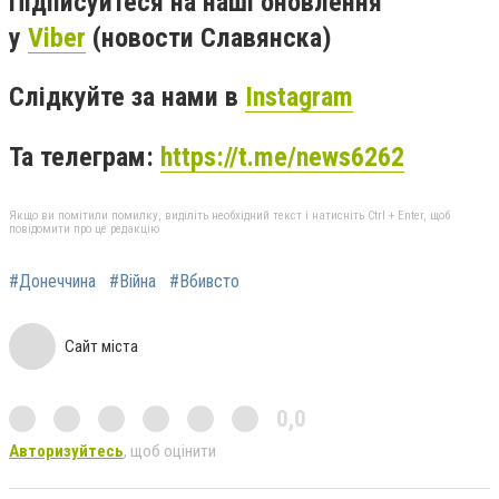
Підписуйтеся на наші оновлення
у
Viber
(новости Славянска)
Слідкуйте за нами в
Instagram
Та телеграм:
https://t.me/news6262
Якщо ви помітили помилку, виділіть необхідний текст і натисніть Ctrl + Enter, щоб
повідомити про це редакцію
#Донеччина
#Війна
#Вбивсто
Сайт міста
0,0
Авторизуйтесь
, щоб оцінити