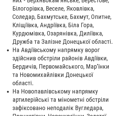
них - Верхньокам’янське, Берестове,
Білогорівка, Веселе, Яковлівка,
Соледар, Бахмутське, Бахмут, Опитне,
Кліщіївка, Андріївка, Біла Гора,
Курдюмівка, Озарянівка, Диліївка,
Дружба та Залізне Донецької області.
На Авдіївському напрямку ворог
здійснив обстріли районів Авдіївки,
Бердичів, Первомайського, Мар’їнки
та Новомихайлівки Донецької
області.
На Новопавлівському напрямку
артилерійські та мінометні обстріли
зафіксовано неподалік Вугледара,