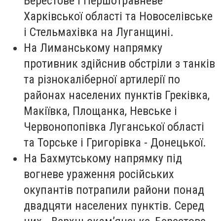
Берестове і Першотравневе
Харківської області та Новоселівське
і Стельмахівка на Луганщині.
На Лиманському напрямку
противник здійснив обстріли з танків
та різнокаліберної артилерії по
районах населених пунктів Греківка,
Макіївка, Площанка, Невське і
Червонопопівка Луганської області
та Торське і Григорівка - Донецької.
На Бахмутському напрямку під
вогневе ураження російських
окупантів потрапили райони понад
двадцяти населених пунктів. Серед