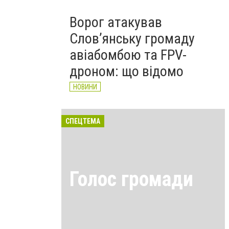
Ворог атакував
Слов’янську громаду
авіабомбою та FPV-
дроном: що відомо
НОВИНИ
СПЕЦТЕМА
Голос громади