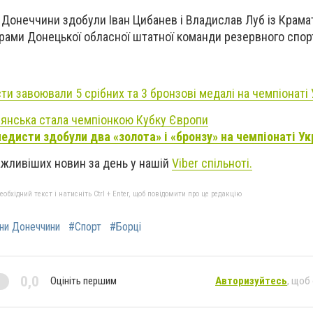
 Донеччини здобули Іван Цибанев і Владислав Луб із Крамат
рами Донецької обласної штатної команди резервного спор
ти завоювали 5 срібних та 3 бронзові медалі на чемпіонаті 
'янська стала чемпіонкою Кубку Європи
дисти здобули два «золота» і «бронзу» на чемпіонаті Ук
ажливіших новин за день у нашій
Viber спільноті.
бхідний текст і натисніть Ctrl + Enter, щоб повідомити про це редакцію
ни Донеччини
#Спорт
#Борці
0,0
Оцініть першим
Авторизуйтесь
, щоб