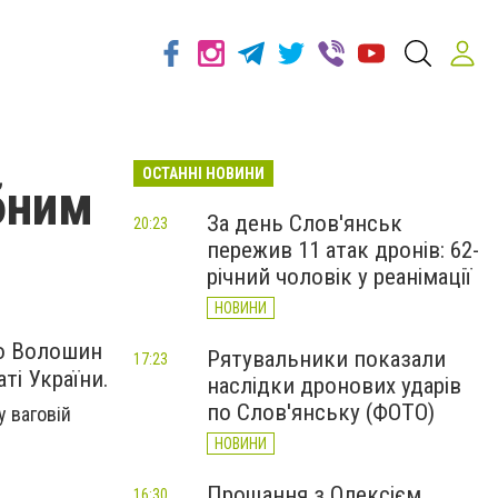
ОСТАННІ НОВИНИ
бним
За день Слов'янськ
20:23
пережив 11 атак дронів: 62-
річний чоловік у реанімації
НОВИНИ
о Волошин
Рятувальники показали
17:23
ті України.
наслідки дронових ударів
по Слов'янську (ФОТО)
у ваговій
НОВИНИ
Прощання з Олексієм
16:30