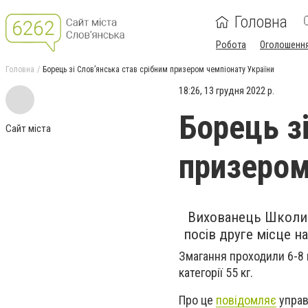
Головна
Робота
Оголошенн
Головна
Борець зі Слов’янська став срібним призером чемпіонату України
18:26, 13 грудня 2022 р.
Борець з
Сайт міста
призером
Вихованець Школи 
посів друге місце н
Змагання проходили 6-8 г
категорії 55 кг.
Про це
повідомляє
управ