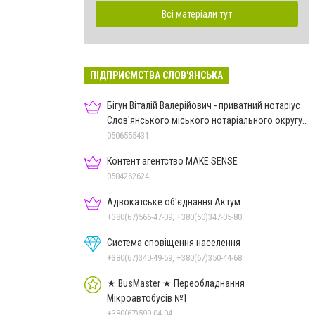
Всі матеріали тут
ПІДПРИЄМСТВА СЛОВ'ЯНСЬКА
Бігун Віталій Валерійович - приватний нотаріус
Слов'янського міського нотаріального округу
Дон.обл.
0506555431
Контент агентство MAKE SENSE
0504262624
Адвокатське об'єднання Актум
+380(67)566-47-09, +380(50)347-05-80
Система сповіщення населення
+380(67)340-49-59, +380(67)350-44-68
★ BusMaster ★ Переобладнання
Мікроавтобусів №1
+380(67)599-04-04