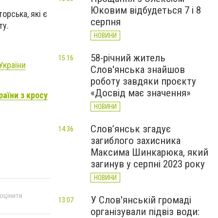
Юковим відбудеться 7 і 8
орська, які є
серпня
ту.
НОВИНИ
58-річний житель
15:16
України
Слов'янська знайшов
роботу завдяки проєкту
«Досвід має значення»
раїни з кросу
НОВИНИ
Слов’янськ згадує
14:36
загиблого захисника
Максима Шинкарюка, який
загинув у серпні 2023 року
НОВИНИ
 оцінити
У Слов'янській громаді
13:07
організували підвіз води: