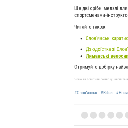
Ще дві срібні медалі для
спортсменами-інструкто
Читайте також:
Слов’янські каратис
Дзюдоїстка зі Слов
Лиманські велосипе
Отримуйте добірку найв
Якщо ви помітили помилку, виділіть нео
#Слов'янськ
#Війна
#Нови