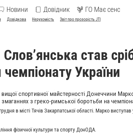
Новини
Довідник
ГО Має сенс
я
Довідкова
Нерухомість
Звіт про прозорість JTI
і Слов’янська став срі
 чемпіонату України
вищої спортивної майстерності Донеччини Марк
а змаганнях з греко-римської боротьби на чемпіона
рудня в місті Тячів Закарпатської області. Марко виступав 
ління фізичної культури та спорту ДонОДА.