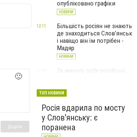
опубліковано графіки
НОВИНИ
Більшість росіян не знають
12:11
де знаходиться Слов’янськ
і навіщо він їм потрібен -
Мадяр
НОВИНИ
За минулу добу російські
11:09
🙂
війська 13 разів атакували
Слов'янськ. Хроніка
великої війни: 6 серпня
ТОП НОВИНИ
НОВИНИ
Росія вдарила по мосту
у Слов'янську: є
поранена
Додати
НОВИНИ