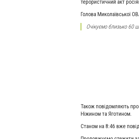
терористичний акт росіян 
Голова Миколаївської ОВА
Очікуємо близько 60 шт
Також повідомляють про д
Ніжином та Яготином.
Станом на 8:46 вже пові
Продовжуємо стежити за