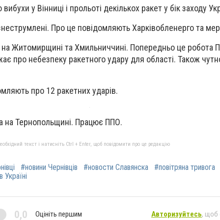
ибухи у Вінниці і прольоті декількох ракет у бік заходу Укр
а знеструмлені. Про це повідомляють Харківобленерго та мер
 на Житомирщині та Хмильниччині. Попередньо це робота П
ає про небезпеку ракетного удару для області. Також чутн
омляють про 12 ракетних ударів.
а на Тернопольщині. Працює ППО.
бхідний текст і натисніть Ctrl + Enter, щоб повідомити про це редакцію
нівці
#новини Чернівців
#новости Славянска
#повітряна тривога
в Україні
0,0
Оцініть першим
Авторизуйтесь
, щоб