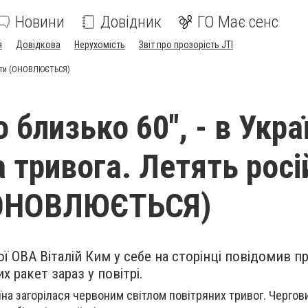
Новини
Довідник
ГО Має сенс
я
Довідкова
Нерухомість
Звіт про прозорість JTI
ракети (ОНОВЛЮЄТЬСЯ)
 близько 60", - в Украї
 тривога. Летять росі
(ОНОВЛЮЄТЬСЯ)
 ОВА Віталій Ким у себе на сторінці повідомив пр
х ракет зараз у повітрі.
їна загорілася червоним світлом повітряних тривог. Чергов