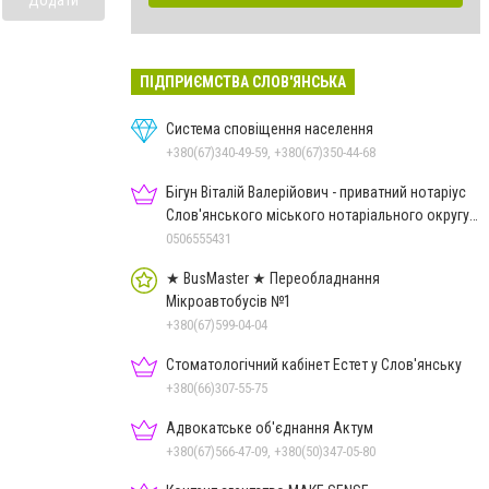
ПІДПРИЄМСТВА СЛОВ'ЯНСЬКА
Система сповіщення населення
+380(67)340-49-59, +380(67)350-44-68
Бігун Віталій Валерійович - приватний нотаріус
Слов'янського міського нотаріального округу
Дон.обл.
0506555431
★ BusMaster ★ Переобладнання
Мікроавтобусів №1
+380(67)599-04-04
Стоматологічний кабінет Естет у Слов'янську
+380(66)307-55-75
Адвокатське об'єднання Актум
+380(67)566-47-09, +380(50)347-05-80