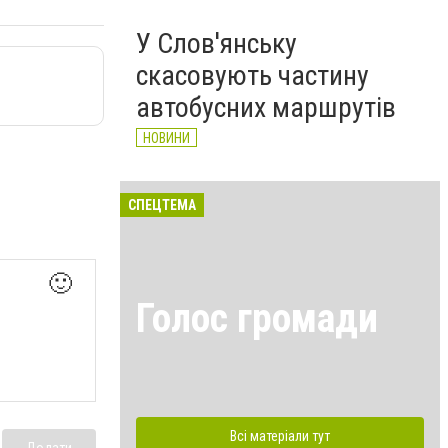
У Слов'янську
скасовують частину
автобусних маршрутів
НОВИНИ
СПЕЦТЕМА
🙂
Голос громади
Всі матеріали тут
Додати