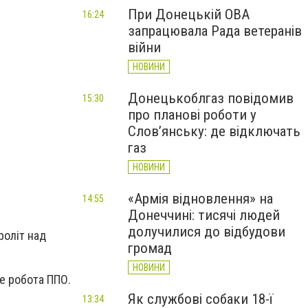
При Донецькій ОВА
16:24
запрацювала Рада ветеранів
війни
НОВИНИ
Донецькоблгаз повідомив
15:30
про планові роботи у
Слов’янську: де відключать
газ
НОВИНИ
«Армія відновлення» на
14:55
Донеччині: тисячі людей
долучилися до відбудови
роліт над
громад
НОВИНИ
е робота ППО.
Як службові собаки 18-ї
13:34