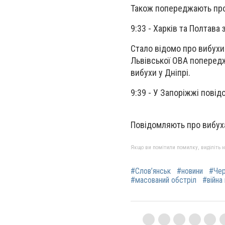
Також попереджають про в
9:33 - Харків та Полтав
Стало відомо про вибухи
Львівської ОВА попередж
вибухи у Дніпрі.
9:39 - У Запоріжжі повід
Повідомляють про вибух
Якщо ви помітили помилку, виділіть нео
#Слов’янськ
#новини
#Чер
#масований обстріл
#війна 