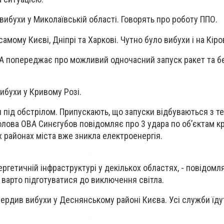
вибухи у Миколаївській області. Говорять про роботу ППО.
самому Києві, Дніпрі та Харкові. Чутно було вибухи і на Кір
А попереджає про можливий одночасний запуск ракет та бе
вибухи у Кривому Розі.
я під обстрілом. Припускають, що запуски відбуваються з те
Голова ОВА Синєгубов повідомляє про 3 удара по об’єктам к
х районах міста вже зникла електроенергія.
нергетичній інфраструктурі у декількох областях, - повідомл
 варто підготуватися до виключення світла.
вердив вибухи у Деснянському районі Києва. Усі служби їдут