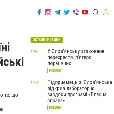
ОСТАННІ НОВИНИ
ні
У Слов’янську атаковане
17:40
перехрестя, п'ятеро
йські
поранених
НОВИНИ
Підприємець зі Слов'янська
17:24
відкрив лабораторію
завдяки програмі «Власна
о те, що
справа»
НОВИНИ
ий