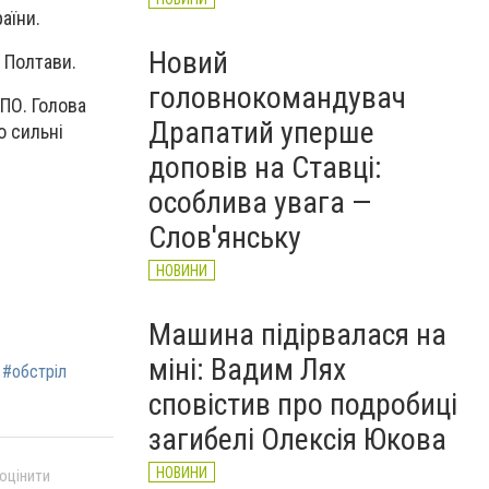
аїни.
Новий
 Полтави.
головнокомандувач
ПО. Голова
Драпатий уперше
о сильні
доповів на Ставці:
особлива увага —
Слов'янську
НОВИНИ
Машина підірвалася на
міні: Вадим Лях
#обстріл
сповістив про подробиці
загибелі Олексія Юкова
НОВИНИ
 оцінити