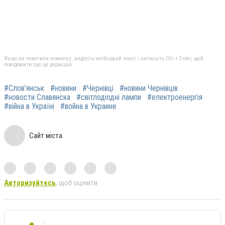
Якщо ви помітили помилку, виділіть необхідний текст і натисніть Ctrl + Enter, щоб
повідомити про це редакцію
#Слов’янськ
#новини
#Чернівці
#новини Чернівців
#новости Славянска
#світлодіодні лампи
#електроенергія
#війна в Україні
#война в Украине
Сайт міста
Авторизуйтесь
, щоб оцінити