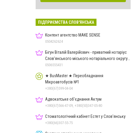
ПІДПРИЄМСТВА СЛОВ'ЯНСЬКА
Контент агентство MAKE SENSE
0504262624
Бігун Віталій Валерійович - приватний нотаріус
Слов'янського міського нотаріального округу
Дон.обл.
0506555431
★ BusMaster ★ Переобладнання
Мікроавтобусів №1
+380(67)599-04-04
Адвокатське об'єднання Актум
+380(67)566-47-09, +380(50)347-05-80
Стоматологічний кабінет Естет у Слов'янську
+380(66)307-55-75