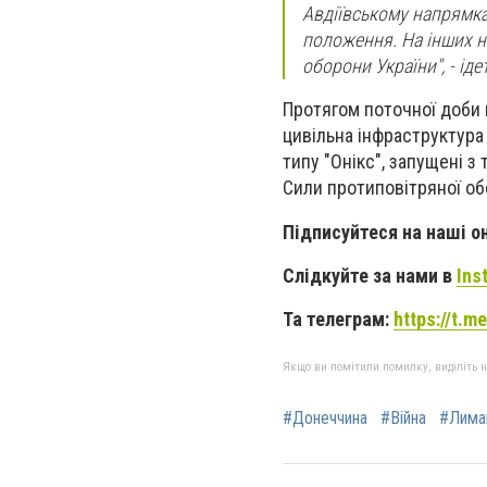
Авдіївському напрямк
положення. На інших н
оборони України", - ід
Протягом поточної доби 
цивільна інфраструктура 
типу "Онікс", запущені 
Сили протиповітряної об
Підписуйтеся на наші о
Слідкуйте за нами в
Ins
Та телеграм:
https://t.
Якщо ви помітили помилку, виділіть нео
#Донеччина
#Війна
#Лима