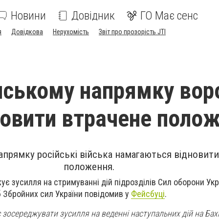
Новини
Довідник
ГО Має сенс
я
Довідкова
Нерухомість
Звіт про прозорість JTI
ському напрямку вор
новити втрачене поло
прямку російські війська намагаються відновити
положення.
ує зусилля на стримуванні дій підрозділів Сил оборони Укр
 Збройних сил України повідомив у
Фейсбуці
.
зосереджувати зусилля на веденні наступальних дій на Бах