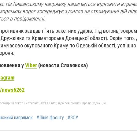
ах. На Лиманському напрямку намагається відновити втраче
апрямках ворог зосереджує зусилля на стримуванні дій підр
еться в повідомленні.
противник завдав п`ять ракетних ударів. Під вогонь, зокрем
Дружківки та Краматорська Донецької області. Окрім того, 
з тимчасово окупованого Криму по Одеській області, успішн
орони.
новлення у
Viber
(новости Славянска)
tagram
me/news6262
бхідний текст і натисніть Ctrl + Enter, щоб повідомити про це редакцію
нський напрямок
#Лінія фронту
#ЗСУ