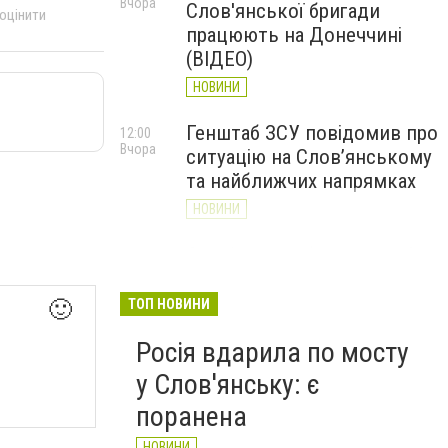
Вчора
Слов'янської бригади
 оцінити
працюють на Донеччині
(ВІДЕО)
НОВИНИ
Генштаб ЗСУ повідомив про
12:00
Вчора
ситуацію на Слов’янському
та найближчих напрямках
НОВИНИ
Слов’янськ обстріляли 13
11:18
Вчора
разів за добу. Хроніка
великої війни: 7 серпня
ТОП НОВИНИ
🙂
НОВИНИ
Росія вдарила по мосту
у Слов'янську: є
поранена
НОВИНИ