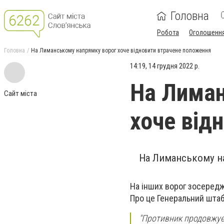
Головна
Робота
Оголошенн
Головна
На Лиманському напрямку ворог хоче відновити втрачене положення
14:19, 14 грудня 2022 р.
На Лиман
Сайт міста
хоче від
На Лиманському на
На інших ворог зосередж
Про це Генеральний штаб
"Противник продовжує 