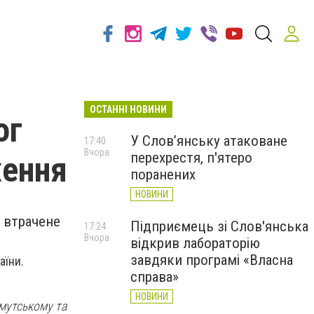
ОСТАННІ НОВИНИ
ог
У Слов’янську атаковане
17:40
Вчора
перехрестя, п'ятеро
ження
поранених
НОВИНИ
 втрачене
Підприємець зі Слов'янська
17:24
Вчора
відкрив лабораторію
завдяки програмі «Власна
аїни.
справа»
НОВИНИ
мутському та