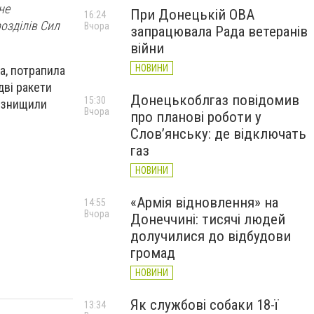
не
При Донецькій ОВА
16:24
озділів Сил
Вчора
запрацювала Рада ветеранів
війни
НОВИНИ
а, потрапила
дві ракети
Донецькоблгаз повідомив
15:30
о знищили
Вчора
про планові роботи у
Слов’янську: де відключать
газ
НОВИНИ
«Армія відновлення» на
14:55
Вчора
Донеччині: тисячі людей
долучилися до відбудови
громад
НОВИНИ
Як службові собаки 18-ї
13:34