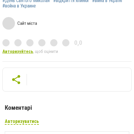
#День Святого Миколая
#відкриття ялинки
#війна в Україні
#война в Украине
Сайт міста
0,0
Авторизуйтесь
, щоб оцінити
Коментарі
Авторизуватись