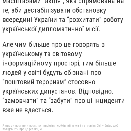
масштабами “акція”, яка спрямована на
те, аби дестабілізувати обстановку
всередині України та “розхитати” роботу
української дипломатичної місії.
Але чим більше про це говорять в
українському та світовому
інформаційному просторі, тим більше
людей у світі будуть обізнані про
“поштовий тероризм” стосовно
українських дипустанов. Відповідно,
“замовчати” та “забути” про ці інциденти
вже не вдасться.
Якщо ви помітили помилку, виділіть необхідний текст і натисніть Ctrl + Enter, щоб
повідомити про це редакцію