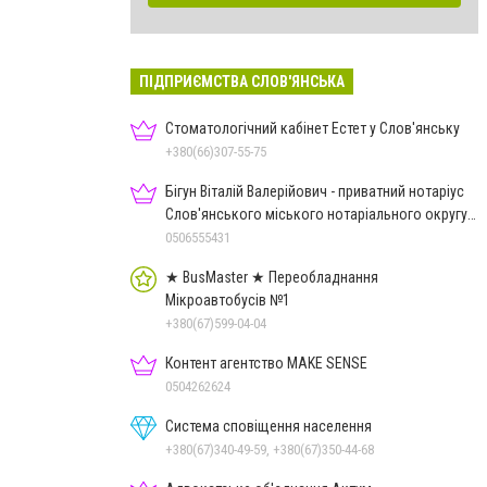
ПІДПРИЄМСТВА СЛОВ'ЯНСЬКА
Стоматологічний кабінет Естет у Слов'янську
+380(66)307-55-75
Бігун Віталій Валерійович - приватний нотаріус
Слов'янського міського нотаріального округу
Дон.обл.
0506555431
★ BusMaster ★ Переобладнання
Мікроавтобусів №1
+380(67)599-04-04
Контент агентство MAKE SENSE
0504262624
Система сповіщення населення
+380(67)340-49-59, +380(67)350-44-68