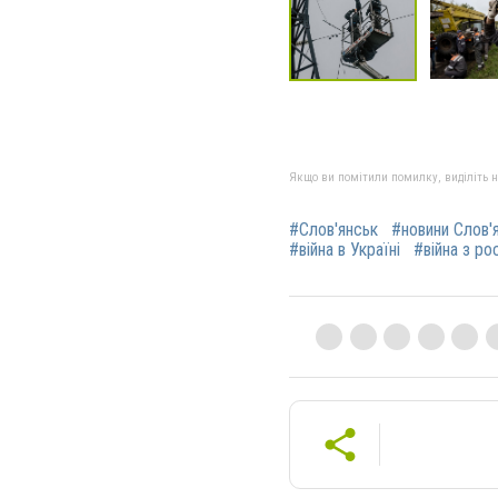
Якщо ви помітили помилку, виділіть нео
#Слов'янськ
#новини Слов'
#війна в Україні
#війна з ро