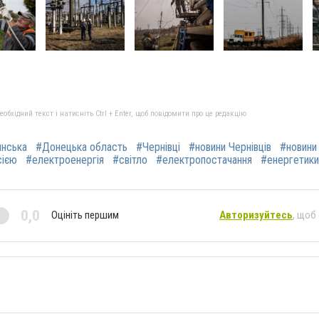
бхідний текст і натисніть Ctrl + Enter, щоб повідомити про це редакцію
янська
#Донецька область
#Чернівці
#новини Чернівців
#новини
сією
#електроенергія
#світло
#електропостачання
#енергетики
0,0
Оцініть першим
Авторизуйтесь
, щоб