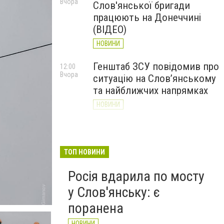
Вчора
Слов'янської бригади
працюють на Донеччині
(ВІДЕО)
НОВИНИ
Генштаб ЗСУ повідомив про
12:00
Вчора
ситуацію на Слов’янському
та найближчих напрямках
НОВИНИ
Слов’янськ обстріляли 13
11:18
Вчора
разів за добу. Хроніка
великої війни: 7 серпня
ТОП НОВИНИ
НОВИНИ
Росія вдарила по мосту
у Слов'янську: є
поранена
НОВИНИ