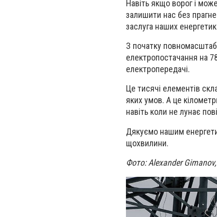
Навіть якщо ворог і мож
залишити нас без прагне
заслуга наших енергетик
З початку повномасштабн
електропостачання на 78
електропередачі.
Це тисячі елементів скла
яких умов. А це кілометр
навіть коли не лунає пов
Дякуємо нашим енергетик
щохвилини.
Фото: Alexander Gimanov, 