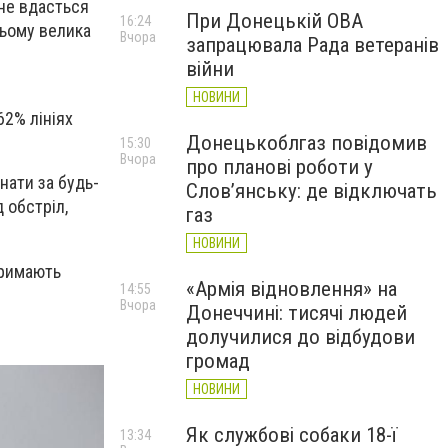
 не вдасться
При Донецькій ОВА
16:24
цьому велика
Вчора
запрацювала Рада ветеранів
війни
НОВИНИ
2% лініях
Донецькоблгаз повідомив
15:30
Вчора
про планові роботи у
нати за будь-
Слов’янську: де відключать
 обстріл,
газ
НОВИНИ
тримають
«Армія відновлення» на
14:55
Вчора
Донеччині: тисячі людей
долучилися до відбудови
громад
НОВИНИ
Як службові собаки 18-ї
13:34