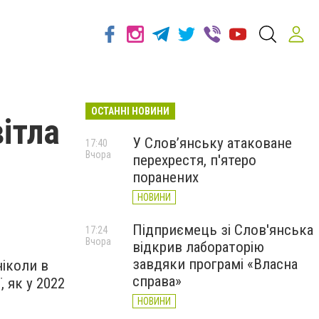
ОСТАННІ НОВИНИ
ітла
У Слов’янську атаковане
17:40
Вчора
перехрестя, п'ятеро
поранених
НОВИНИ
Підприємець зі Слов'янська
17:24
Вчора
відкрив лабораторію
завдяки програмі «Власна
ніколи в
справа»
, як у 2022
НОВИНИ