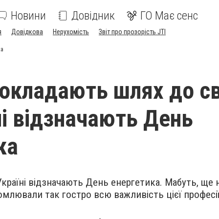
Новини
Довідник
ГО Має сенс
я
Довідкова
Нерухомість
Звіт про прозорість JTI
ка
прокладають шлях до св
ні відзначають День
ка
країні відзначають День енергетика. Мабуть, ще 
домлювали так гостро всю важливість цієї професії