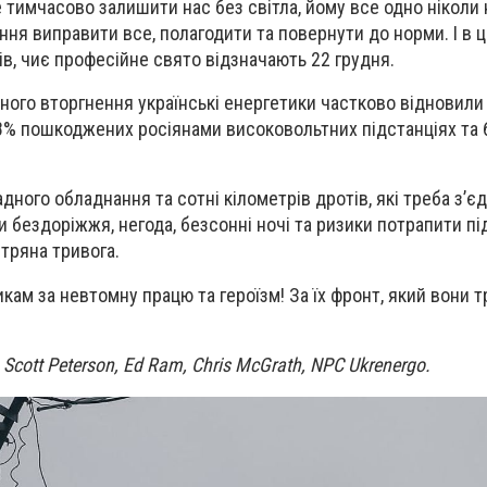
е тимчасово залишити нас без світла, йому все одно ніколи
ння виправити все, полагодити та повернути до норми. І в 
ів, чиє професійне свято відзначають 22 грудня.
ого вторгнення українські енергетики частково відновили
% пошкоджених росіянами високовольтних підстанціях та 6
дного обладнання та сотні кілометрів дротів, які треба з’єд
и бездоріжжя, негода, безсонні ночі та ризики потрапити під
ітряна тривога.
ам за невтомну працю та героїзм! За їх фронт, який вони 
Scott Peterson, Ed Ram, Chris McGrath, NPC Ukrenergo.