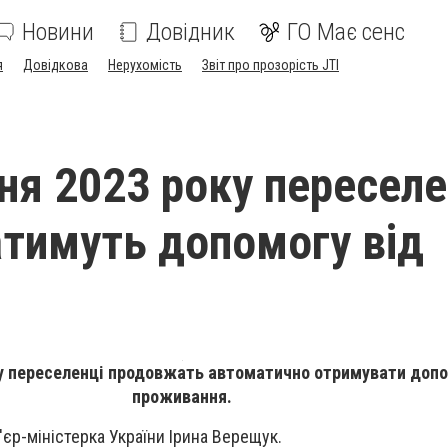
Новини
Довідник
ГО Має сенс
я
Довідкова
Нерухомість
Звіт про прозорість JTI
чня 2023 року переселе
тимуть допомогу від
оку переселенці продовжать автоматично отримувати допо
проживання.
єр-міністерка України Ірина Верещук.