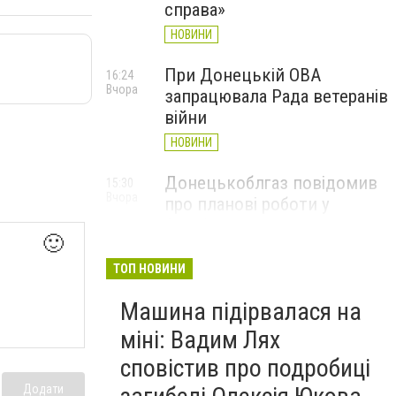
справа»
НОВИНИ
При Донецькій ОВА
16:24
Вчора
запрацювала Рада ветеранів
війни
НОВИНИ
Донецькоблгаз повідомив
15:30
Вчора
про планові роботи у
Слов’янську: де відключать
🙂
газ
ТОП НОВИНИ
НОВИНИ
Машина підірвалася на
міні: Вадим Лях
сповістив про подробиці
Додати