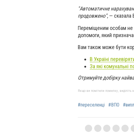
"Автоматичне нарахуван
продовжено"
, — сказала
Переміщеним особам не п
допомоги, який признача
Вам також може бути ко
В Україні перевіря
За які комунальні п
Отримуйте добірку найв
Якщо ви помітили помилку, виділіть нео
#переселенці
#ВПО
#випл