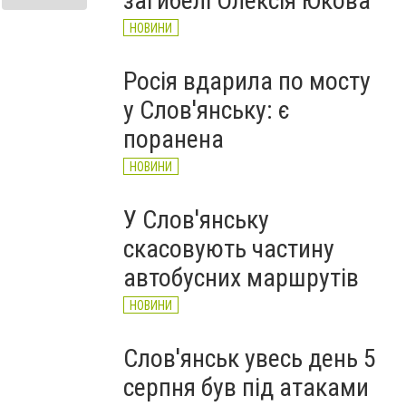
загибелі Олексія Юкова
НОВИНИ
Росія вдарила по мосту
у Слов'янську: є
поранена
НОВИНИ
У Слов'янську
скасовують частину
автобусних маршрутів
НОВИНИ
Слов'янськ увесь день 5
серпня був під атаками