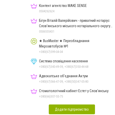
Контент агентство MAKE SENSE
0504262624
Бігун Віталій Валерійович - приватний нотаріус
Слов'янського міського нотаріального округу
Дон.обл.
0506555431
★ BusMaster ★ Переобладнання
Мікроавтобусів №1
+380(67)599-04-04
Система сповіщення населення
+380(67)340-49-59, +380(67)350-44-68
Адвокатське об'єднання Актум
+380(67)566-47-09, +380(50)347-05-80
Стоматологічний кабінет Естет у Слов'янську
+380(66)307-55-75
Додати підприємство