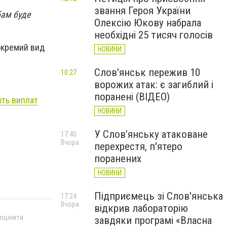
звання Героя України
бам буде
Олексію Юкову набрала
необхідні 25 тисяч голосів
окремий вид
НОВИНИ
Слов'янськ пережив 10
10:27
ворожих атак: є загиблий і
поранені (ВІДЕО)
ють виплат
НОВИНИ
У Слов’янську атаковане
17:40
Вчора
перехрестя, п'ятеро
поранених
НОВИНИ
Підприємець зі Слов'янська
17:24
Вчора
відкрив лабораторію
 оцінити
завдяки програмі «Власна