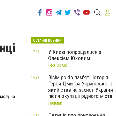
ОСТАННІ НОВИНИ
нці
У Києві попрощалися з
17:33
Олексієм Юковим
ФОТОФАКТ
Вісім років пам'яті: історія
14:37
Героя Дмитра Українського,
який став на захист України
після окупації рідного міста
могу на
НОВИНИ
Петиція про присвоєння
12:12