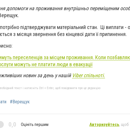
ня допомоги на проживання внутрішньо переміщеним осо
 Верещук.
отрібно підтверджувати матеріальний стан. Ці виплати - 
ється з місяця звернення без кінцевої дати її припинення.
рисно:
тимуть переселенців за місцем проживання. Коли позбавля
ослуги можуть не платити люди в евакуації
ажливіших новин за день у нашій
Viber спільноті.
бхідний текст і натисніть Ctrl + Enter, щоб повідомити про це редакцію
ати
#Верещук
0,0
Оцініть першим
Авторизуйтесь
, щоб