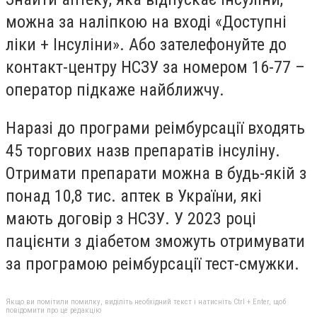
можна за наліпкою на вході «Доступні
ліки + Інсуліни». Або зателефонуйте до
контакт-центру НСЗУ за номером 16-77 –
оператор підкаже найближчу.
Наразі до програми реімбурсації входять
45 торгових назв препаратів інсуліну.
Отримати препарати можна в будь-якій з
понад 10,8 тис. аптек в України, які
мають договір з НСЗУ. У 2023 році
пацієнти з діабетом зможуть отримувати
за програмою реімбурсації тест-смужки.
Якщо ви помітили помилку, виділіть необхідний текст і натисніть Ctrl + Enter, щоб
повідомити про це редакцію