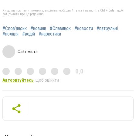
Якщо ви помітили помилку, виділіть необхідний текст і натисніть Ctrl + Enter, щоб
повідомити про це редакцію
#Слов’янськ
#новини
#Славянск
#новости
#патрульні
#поліція
#водій
#наркотики
Сайт міста
0,0
Авторизуйтесь
, щоб оцінити