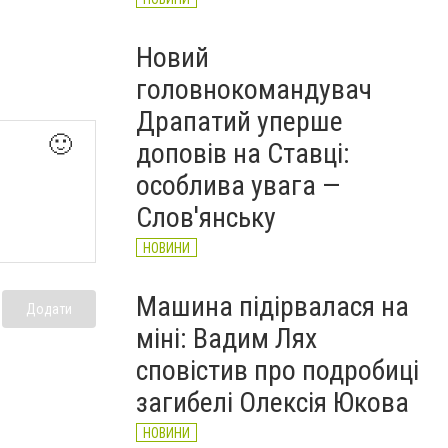
Новий
головнокомандувач
Драпатий уперше
🙂
доповів на Ставці:
особлива увага —
Слов'янську
НОВИНИ
Машина підірвалася на
Додати
міні: Вадим Лях
сповістив про подробиці
загибелі Олексія Юкова
НОВИНИ