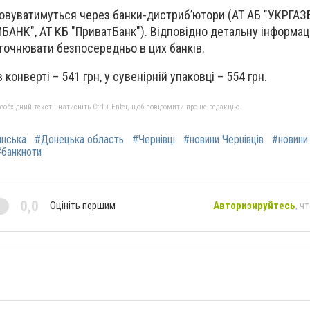
зовуватимуться через банки-дистриб’ютори (АТ АБ "УКРГАЗ
БАНК", АТ КБ "ПриватБанк"). Відповідно детальну інформа
точнювати безпосередньо в цих банків.
 конверті – 541 грн, у сувенірній упаковці – 554 грн.
бхідний текст і натисніть Ctrl + Enter, щоб повідомити про це редакцію
янська
#Донецька область
#Чернівці
#новини Чернівців
#новини
#банкноти
0,0
Оцініть першим
Авторизируйтесь
, ч