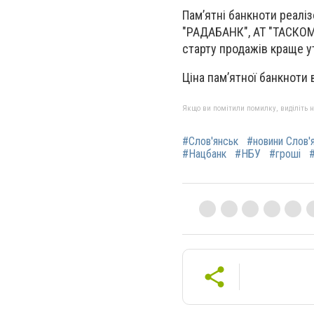
Пам’ятні банкноти реалі
"РАДАБАНК", АТ "ТАСКОМ
старту продажів краще у
Ціна пам’ятної банкноти в
Якщо ви помітили помилку, виділіть нео
#Слов'янськ
#новини Слов'
#Нацбанк
#НБУ
#гроші