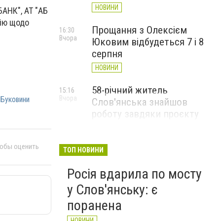
НОВИНИ
БАНК", АТ "АБ
цію щодо
Прощання з Олексієм
16:30
Вчора
Юковим відбудеться 7 і 8
серпня
НОВИНИ
58-річний житель
15:16
Вчора
 Буковини
Слов'янська знайшов
роботу завдяки проєкту
«Досвід має значення»
НОВИНИ
тобы оценить
ТОП НОВИНИ
Росія вдарила по мосту
у Слов'янську: є
поранена
НОВИНИ