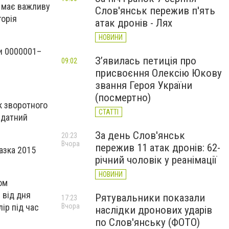
с має важливу
Слов'янськ пережив п'ять
горія
атак дронів - Лях
НОВИНИ
ми 0000001–
З’явилась петиція про
09:02
присвоєння Олексію Юкову
звання Героя України
(посмертно)
к зворотного
СТАТТІ
идатний
За день Слов'янськ
20:23
Вчора
пережив 11 атак дронів: 62-
азка 2015
річний чоловік у реанімації
НОВИНИ
ом
 від дня
Рятувальники показали
17:23
Вчора
ір під час
наслідки дронових ударів
по Слов'янську (ФОТО)