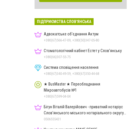
ПІДПРИЄМСТВА СЛОВ'ЯНСЬКА
Адвокатське об'єднання Актум
+380(67)566-47-09, +380(50)347-05-80
Стоматологічний кабінет Естет у Слов'янську
+380(66)307-55-75
Система сповіщення населення
+380(67)340-49-59, +380(67)350-44-68
★ BusMaster ★ Переобладнання
Мікроавтобусів №1
+380(67)599-04-04
Бігун Віталій Валерійович - приватний нотаріус
Слов'янського міського нотаріального округу
Дон.обл.
0506555431