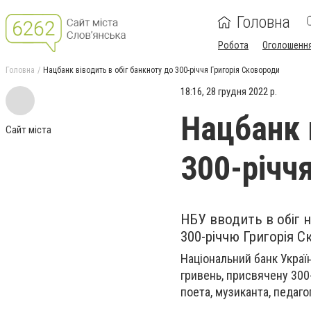
Головна
Робота
Оголошенн
Головна
Нацбанк віводить в обіг банкноту до 300-річчя Григорія Сковороди
18:16, 28 грудня 2022 р.
Нацбанк 
Сайт міста
300-річч
НБУ вводить в обіг 
300-річчю Григорія С
Національний банк Украї
гривень, присвячену 300
поета, музиканта, педаго