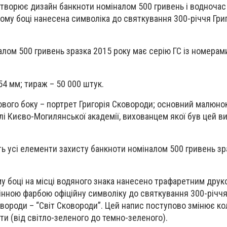
дтворює дизайн банкноти номіналом 500 гривень і водноча
овому боці нанесена символіка до святкування 300-річчя Гри
алом 500 гривень зразка 2015 року має серію ГС із номера
54 мм; тираж – 50 000 штук.
вого боку – портрет Григорія Сковороди; основний малюно
лі Києво-Могилянської академії, вихованцем якої був цей в
ть усі елементи захисту банкноти номіналом 500 гривень зр
му боці на місці водяного знака нанесено трафаретним друк
нною фарбою офіційну символіку до святкування 300-річчя
вороди – “Світ Сковороди”. Цей напис поступово змінює кол
ти (від світло-зеленого до темно-зеленого).