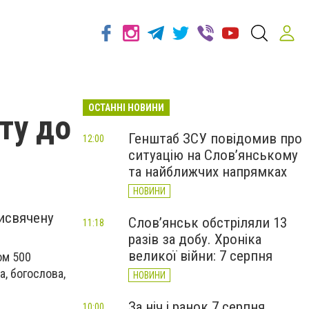
ОСТАННІ НОВИНИ
ту до
Генштаб ЗСУ повідомив про
12:00
ситуацію на Слов’янському
та найближчих напрямках
НОВИНИ
рисвячену
Слов’янськ обстріляли 13
11:18
разів за добу. Хроніка
великої війни: 7 серпня
ом 500
, богослова,
НОВИНИ
За ніч і ранок 7 серпня
10:00