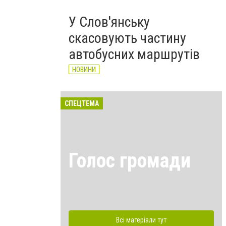
У Слов'янську
скасовують частину
автобусних маршрутів
НОВИНИ
СПЕЦТЕМА
Голос громади
Всі матеріали тут