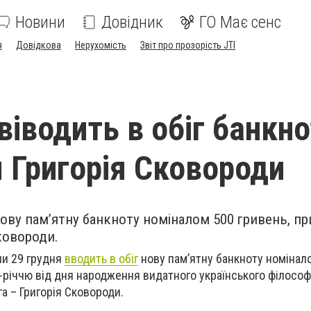
Новини
Довідник
ГО Має сенс
я
Довідкова
Нерухомість
Звіт про прозорість JTI
віводить в обіг банкно
я Григорія Сковороди
нову пам’ятну банкноту номіналом 500 гривень, п
ковороди.
ни 29 грудня
вводить в обіг
нову пам’ятну банкноту номінал
-річчю від дня народження видатного українського філософа
га – Григорія Сковороди.