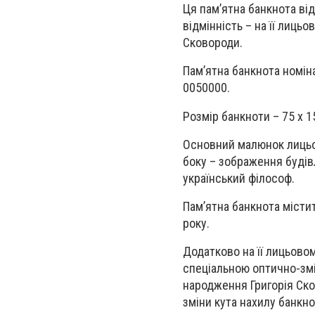
Ця пам’ятна банкнота ві
відмінність – на її лиць
Сковороди.
Пам’ятна банкнота номін
0050000.
Розмір банкноти – 75 x 1
Основний малюнок лицьо
боку – зображення будів
український філософ.
Пам’ятна банкнота місти
року.
Додатково на її лицьово
спеціальною оптично-змі
народження Григорія Ско
зміни кута нахилу банкно