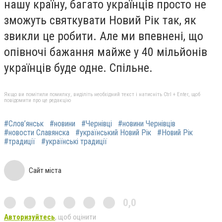
нашу країну, багато українців просто не
зможуть святкувати Новий Рік так, як
звикли це робити. Але ми впевнені, що
опівночі бажання майже у 40 мільйонів
українців буде одне. Спільне.
Якщо ви помітили помилку, виділіть необхідний текст і натисніть Ctrl + Enter, щоб
повідомити про це редакцію
#Слов’янськ
#новини
#Чернівці
#новини Чернівців
#новости Славянска
#український Новий Рік
#Новий Рік
#традиції
#українські традиції
Сайт міста
0,0
Авторизуйтесь
, щоб оцінити