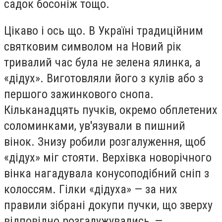
садок босоніж тощо.
Цікаво і ось що.
В Україні традиційним
святковим символом на Новий рік
тривалий час була не зелена ялинка, а
«дідух». Виготовляли його з кулів або з
першого зажинкового снопа.
Кільканадцять пучків, окремо обплетених
соломинками, ув'язували в пишний
вінок. Знизу робили розгалуження, щоб
«дідух» міг стояти. Верхівка новорічного
вінка нагадувала конусоподібний сніп з
колоссям. Гілки «дідуха» — за них
правили зібрані докупи пучки, що зверху
відповідно розгалужувались, —