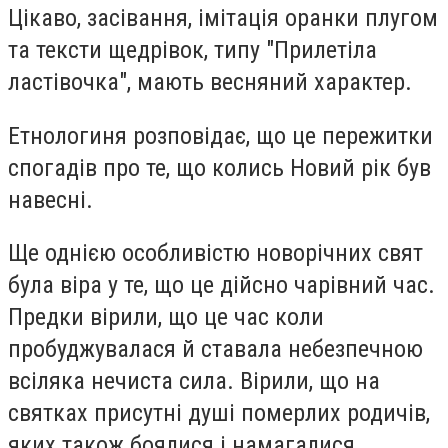
Цікаво, засівання, імітація оранки плугом
та тексти щедрівок, типу "Прилетіла
ластівочка", мають весняний характер.
Етнологиня розповідає, що це пережитки
спогадів про те, що колись Новий рік був
навесні.
Ще однією особливістю новорічних свят
була віра у те, що це дійсно чарівний час.
Предки вірили, що це час
коли
пробуджувалася й ставала небезпечною
всіляка нечиста сила. Вірили, що на
святках присутні душі померлих родичів,
яких також боялися і намагалися