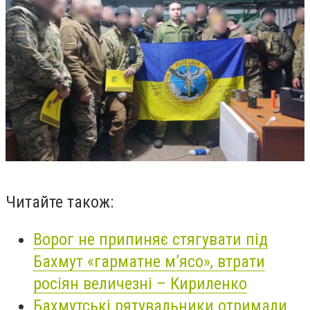
Читайте також:
Ворог не припиняє стягувати під
Бахмут «гарматне м’ясо», втрати
росіян величезні – Кириленко
Бахмутські рятувальники отримали