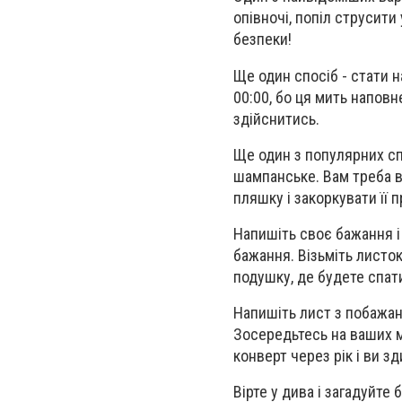
опівночі, попіл струсити
безпеки!
Ще один спосіб - стати н
00:00, бо ця мить напов
здійснитись.
Ще один з популярних сп
шампанське. Вам треба вз
пляшку і закоркувати її п
Напишіть своє бажання і 
бажання. Візьміть листок
подушку, де будете спат
Напишіть лист з побажан
Зосередьтесь на ваших мр
конверт через рік і ви з
Вірте у дива і загадуйте 