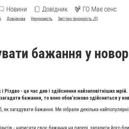
Новини
Довідник
ГО Має сенс
я
Довідкова
Нерухомість
Звіт про прозорість JTI
увати бажання у новор
 і Різдво - це час див і здійснення найзаповітніших мрій.
0 загадати бажання, то воно обов’язково здійсниться у но
, як загадувати бажання. Ми зібрали декілька найпопулярні
іантів - написати своє бажання на папері, запалити його бл