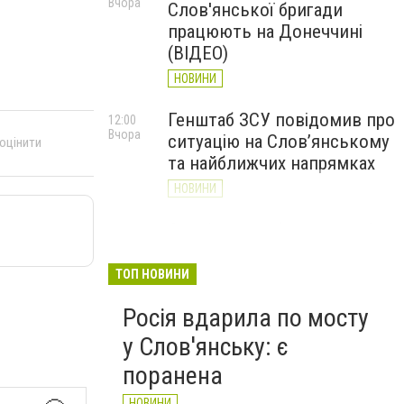
Вчора
Слов'янської бригади
працюють на Донеччині
(ВІДЕО)
НОВИНИ
Генштаб ЗСУ повідомив про
12:00
Вчора
ситуацію на Слов’янському
 оцінити
та найближчих напрямках
НОВИНИ
Слов’янськ обстріляли 13
11:18
Вчора
разів за добу. Хроніка
великої війни: 7 серпня
ТОП НОВИНИ
НОВИНИ
Росія вдарила по мосту
у Слов'янську: є
поранена
НОВИНИ