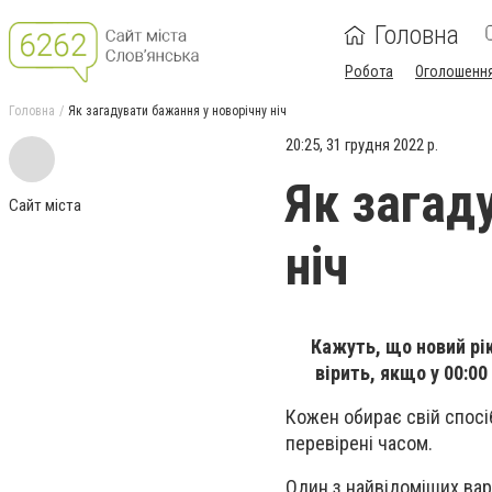
Головна
Робота
Оголошенн
Головна
Як загадувати бажання у новорічну ніч
20:25, 31 грудня 2022 р.
Як загад
Сайт міста
ніч
Кажуть, що новий рік
вірить, якщо у 00:0
Кожен обирає свій спосіб
перевірені часом.
Один з найвідоміших вар