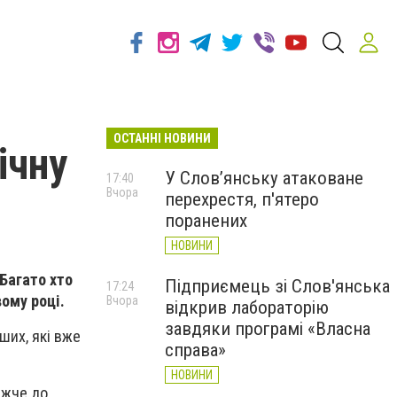
ОСТАННІ НОВИНИ
ічну
У Слов’янську атаковане
17:40
Вчора
перехрестя, п'ятеро
поранених
НОВИНИ
 Багато хто
Підприємець зі Слов'янська
17:24
вому році.
Вчора
відкрив лабораторію
завдяки програмі «Власна
ших, які вже
справа»
НОВИНИ
ижче до