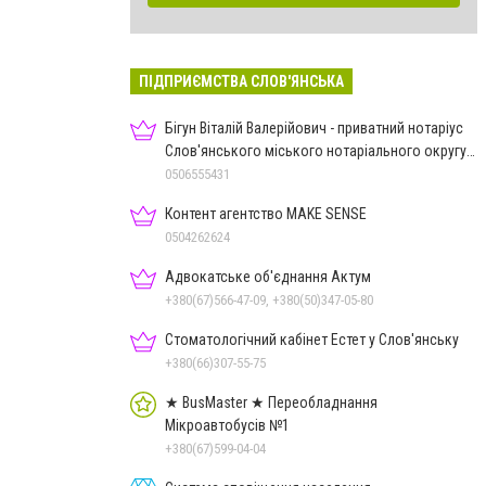
ПІДПРИЄМСТВА СЛОВ'ЯНСЬКА
Бігун Віталій Валерійович - приватний нотаріус
Слов'янського міського нотаріального округу
Дон.обл.
0506555431
Контент агентство MAKE SENSE
0504262624
Адвокатське об'єднання Актум
+380(67)566-47-09, +380(50)347-05-80
Стоматологічний кабінет Естет у Слов'янську
+380(66)307-55-75
★ BusMaster ★ Переобладнання
Мікроавтобусів №1
+380(67)599-04-04