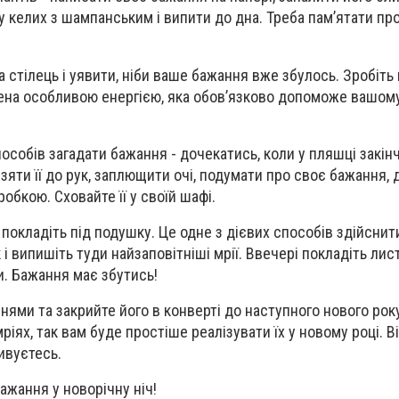
 у келих з шампанським і випити до дна. Треба пам’ятати пр
а стілець і уявити, ніби ваше бажання вже збулось. Зробіть
нена особливою енергією, яка обов’язково допоможе вашо
особів загадати бажання - дочекатись, коли у пляшці закін
яти її до рук, заплющити очі, подумати про своє бажання, 
робкою. Сховайте її у своїй шафі.
покладіть під подушку. Це одне з дієвих способів здійснит
 і випишіть туди найзаповітніші мрії. Ввечері покладіть лис
и. Бажання має збутись!
нями та закрийте його в конверті до наступного нового рок
іях, так вам буде простіше реалізувати їх у новому році. В
дивуєтесь.
бажання у новорічну ніч!