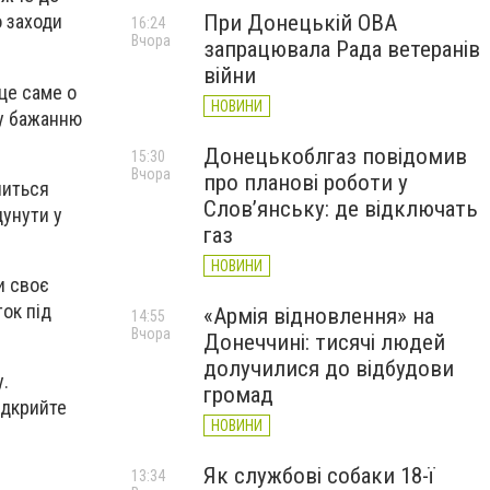
При Донецькій ОВА
о заходи
16:24
Вчора
запрацювала Рада ветеранів
війни
 це саме о
НОВИНИ
му бажанню
Донецькоблгаз повідомив
15:30
Вчора
про планові роботи у
читься
Слов’янську: де відключать
дунути у
газ
НОВИНИ
и своє
ток під
«Армія відновлення» на
14:55
Вчора
Донеччині: тисячі людей
долучилися до відбудови
у.
громад
ідкрийте
НОВИНИ
Як службові собаки 18-ї
13:34