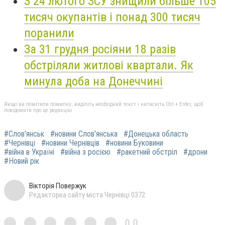
З 24 лютого ЗСУ знищили більше 105
тисяч окупантів і понад 300 тисяч
поранили
За 31 грудня росіяни 18 разів
обстріляли житлові квартали. Як
минула доба на Донеччині
Якщо ви помітили помилку, виділіть необхідний текст і натисніть Ctrl + Enter, щоб
повідомити про це редакцію
#Слов'янськ
#новини Слов'янська
#Донецька область
#Чернівці
#новини Чернівців
#новини Буковини
#війна в Україні
#війна з росією
#ракетний обстріл
#дрони
#Новий рік
Вікторія Повержук
Редакторка сайту міста Чернівці 0372
0,0