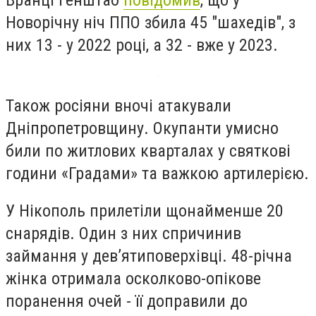
Вранці Генштаб
повідомив
, що у
Новорічну ніч ППО збила 45 "шахедів", з
них 13 - у 2022 році, а 32 - вже у 2023.
Також росіяни вночі атакували
Дніпропетровщину. Окупанти умисно
били по житлових кварталах у святкові
години «Градами» та важкою артилерією.
У Нікополь прилетіли щонайменше 20
снарядів. Один з них спричинив
займання у дев’ятиповерхівці. 48-річна
жінка отримала осколково-опікове
поранення очей - її доправили до