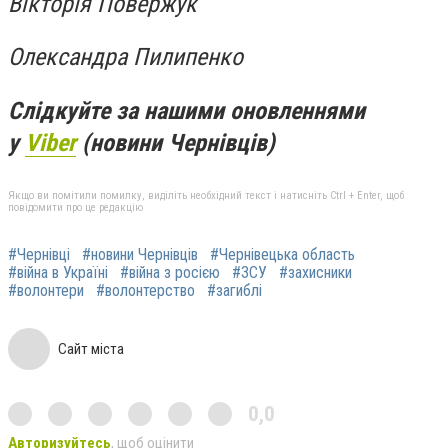
Вікторія Повержук
Олександра Пилипенко
Слідкуйте за нашими оновленнями
у
Viber
(новини Чернівців)
Якщо ви помітили помилку, виділіть необхідний текст і натисніть Ctrl + Enter, щоб
повідомити про це редакцію
#Чернівці
#новини Чернівців
#Чернівецька область
#війна в Україні
#війна з росією
#ЗСУ
#захисники
#волонтери
#волонтерство
#загиблі
Сайт міста
0,0
Авторизуйтесь
, щоб оцінити