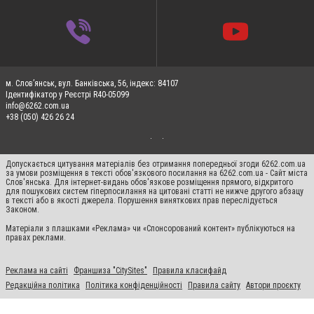
м. Слов’янськ, вул. Банківська, 56, індекс: 84107
Ідентифікатор у Реєстрі R40-05099
info@6262.com.ua
+38 (050) 426 26 24
Допускається цитування матеріалів без отримання попередньої згоди 6262.com.ua
за умови розміщення в тексті обов'язкового посилання на 6262.com.ua - Сайт міста
Слов'янська. Для інтернет-видань обов'язкове розміщення прямого, відкритого
для пошукових систем гіперпосилання на цитовані статті не нижче другого абзацу
в тексті або в якості джерела. Порушення виняткових прав переслідується
Законом.
Матеріали з плашками «Реклама» чи «Спонсорований контент» публікуються на
правах реклами.
Реклама на сайті
Франшиза "CitySites"
Правила класифайд
Редакційна політика
Політика конфіденційності
Правила сайту
Автори проєкту