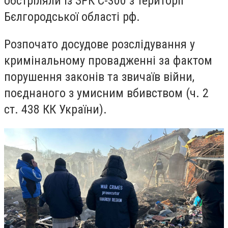
обстріляли із ЗРК С-300 з території
Бєлгородської області рф.
Розпочато досудове розслідування у
кримінальному провадженні за фактом
порушення законів та звичаїв війни,
поєднаного з умисним вбивством (ч. 2
ст. 438 КК України).