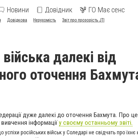
Новини
Довідник
ГО Має сенс
я
Довідкова
Нерухомість
Звіт про прозорість JTI
 війська далекі від
ного оточення Бахмута
едерації дуже далекі до оточення Бахмута. Про це
 вивчення інформації
у своєму останньому звіті.
що успіхи російських військ у Соледарі не свідчать про їхн