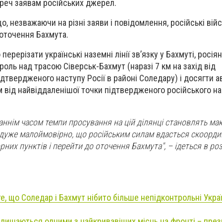
реч заявам російських джерел.
, незважаючи на різні заяви і повідомлення, російські вій
 оточення Бахмута.
ерерізати українські наземні лінії зв’язку у Бахмуті, росія
оль над трасою Сіверськ-Бахмут (наразі 7 км на захід від
дтвердженого наступу Росії в районі Соледару) і досягти а
м від найвіддаленішої точки підтвердженого російського на
таннім часом темпи просування на цій ділянці становлять ма
, дуже малоймовірно, що російським силам вдасться скоорд
них пунктів і перейти до оточення Бахмута", – ідеться в роз
е, що Соледар і Бахмут нібито більше непідконтрольні Укра
алишаються одними з найкривавіших місць на фронті – пре