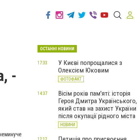
ОСТАННІ НОВИНИ
У Києві попрощалися з
17:33
Олексієм Юковим
, -
ФОТОФАКТ
Вісім років пам'яті: історія
14:37
Героя Дмитра Українського,
який став на захист України
після окупації рідного міста
НОВИНИ
є неминуче
Петиція про присвоєння
12:12