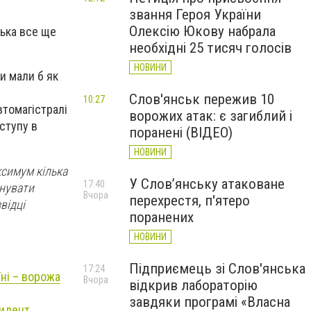
звання Героя України
Олексію Юкову набрала
ська все ще
необхідні 25 тисяч голосів
НОВИНИ
ни мали б як
Слов'янськ пережив 10
10:27
втомагістралі
ворожих атак: є загиблий і
ступу в
поранені (ВІДЕО)
НОВИНИ
ксимум кілька
У Слов’янську атаковане
17:40
инувати
Вчора
перехрестя, п'ятеро
відці
поранених
НОВИНИ
Підприємець зі Слов'янська
17:24
їні – ворожа
Вчора
відкрив лабораторію
завдяки програмі «Власна
зидент