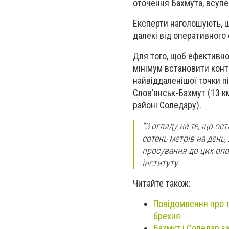
оточення Бахмута, всупе
Експерти наголошують, що
далекі від оперативного
Для того, щоб ефективно п
мінімум встановити контр
найвіддаленішої точки пі
Слов’янськ-Бахмут (13 к
районі Соледару).
"З огляду на те, що ос
сотень метрів на день
просування до цих опор
інституту.
Читайте також:
Повідомлення про т
брехня
Бахмут і Соледар з