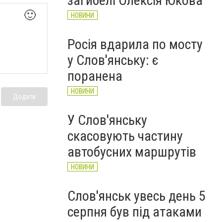
загибелі Олексія Юкова
🙂
НОВИНИ
Росія вдарила по мосту
у Слов'янську: є
поранена
НОВИНИ
Додати
У Слов'янську
скасовують частину
автобусних маршрутів
НОВИНИ
Слов'янськ увесь день 5
серпня був під атаками