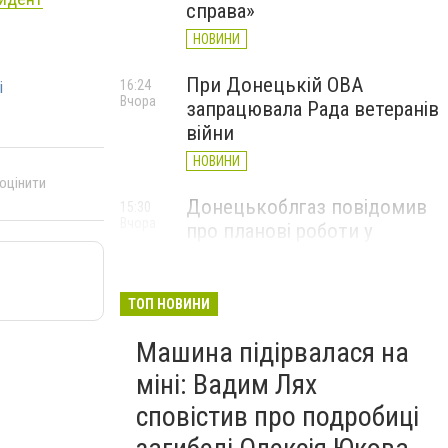
справа»
НОВИНИ
При Донецькій ОВА
16:24
і
Вчора
запрацювала Рада ветеранів
війни
НОВИНИ
 оцінити
Донецькоблгаз повідомив
15:30
Вчора
про планові роботи у
Слов’янську: де відключать
газ
ТОП НОВИНИ
НОВИНИ
Машина підірвалася на
міні: Вадим Лях
сповістив про подробиці