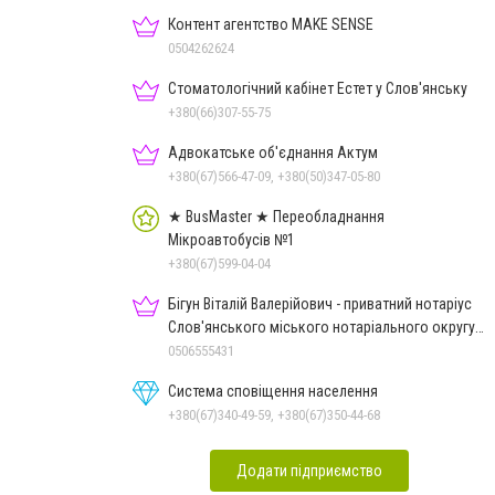
Контент агентство MAKE SENSE
0504262624
Стоматологічний кабінет Естет у Слов'янську
+380(66)307-55-75
Адвокатське об'єднання Актум
+380(67)566-47-09, +380(50)347-05-80
★ BusMaster ★ Переобладнання
Мікроавтобусів №1
+380(67)599-04-04
Бігун Віталій Валерійович - приватний нотаріус
Слов'янського міського нотаріального округу
Дон.обл.
0506555431
Система сповіщення населення
+380(67)340-49-59, +380(67)350-44-68
Додати підприємство