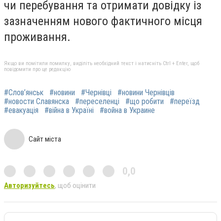
чи перебування та отримати довідку із
зазначенням нового фактичного місця
проживання.
Якщо ви помітили помилку, виділіть необхідний текст і натисніть Ctrl + Enter, щоб
повідомити про це редакцію
#Слов’янськ
#новини
#Чернівці
#новини Чернівців
#новости Славянска
#переселенці
#що робити
#переїзд
#евакуація
#війна в Україні
#война в Украине
Сайт міста
0,0
Авторизуйтесь
, щоб оцінити