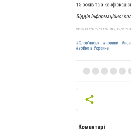
15 років та з конфіскаціє
Відділ інформаційної по
Якщо ви помітили помилку, виділіть нео
#Слов’янськ
#новини
#нов
#война в Украине
Коментарі