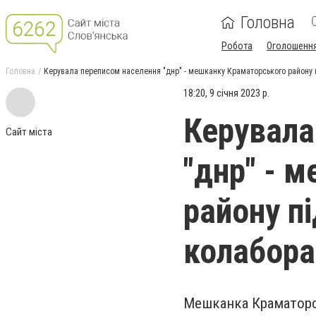
Головна
Робота
Оголошенн
Головна
Керувала переписом населення "днр" - мешканку Краматорського району 
18:20, 9 січня 2023 р.
Керувала
Сайт міста
"днр" - 
району п
колабора
Мешканка Краматорс