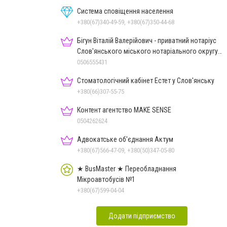
Система сповіщення населення
+380(67)340-49-59, +380(67)350-44-68
Бігун Віталій Валерійович - приватний нотаріус
Слов'янського міського нотаріального округу
Дон.обл.
0506555431
Стоматологічний кабінет Естет у Слов'янську
+380(66)307-55-75
Контент агентство MAKE SENSE
0504262624
Адвокатське об'єднання Актум
+380(67)566-47-09, +380(50)347-05-80
★ BusMaster ★ Переобладнання
Мікроавтобусів №1
+380(67)599-04-04
Додати підприємство