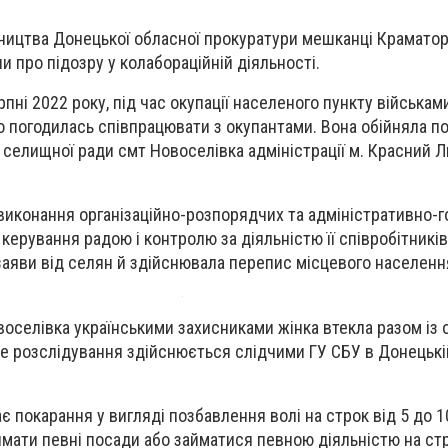
ництва Донецької обласної прокуратури мешканці Крамато
 про підозру у колабораційній діяльності.
рпні 2022 року, під час окупації населеного пункту військам
 погодилась співпрацювати з окупантами. Вона обійняла по
и селищної ради смт Новоселівка адміністрації м. Красний 
о виконання організаційно-розпорядчих та адміністративно-
керування радою і контролю за діяльністю її співробітників
аяви від селян й здійснювала перепис місцевого населенн
воселівка українськими захисниками жінка втекла разом із
е розслідування здійснюється слідчими ГУ СБУ в Донецькі
є покарання у вигляді позбавлення волі на строк від 5 до 10
мати певні посади або займатися певною діяльністю на стр