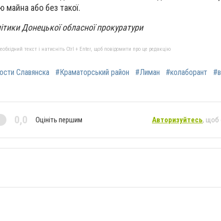
ю майна або без такої.
літики Донецької обласної прокуратури
бхідний текст і натисніть Ctrl + Enter, щоб повідомити про це редакцію
ости Славянска
#Краматорський район
#Лиман
#колаборант
#в
0,0
Оцініть першим
Авторизуйтесь
, щоб