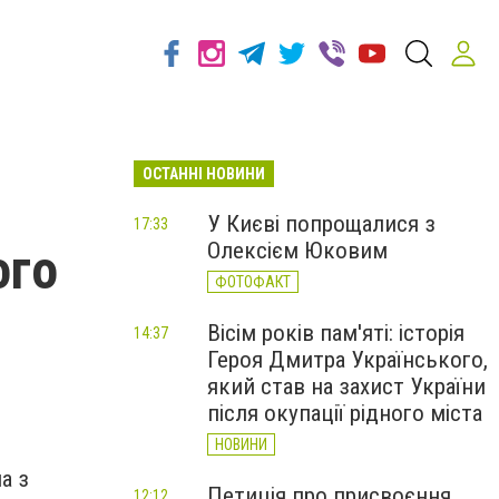
ОСТАННІ НОВИНИ
У Києві попрощалися з
17:33
Олексієм Юковим
ого
ФОТОФАКТ
Вісім років пам'яті: історія
14:37
Героя Дмитра Українського,
який став на захист України
після окупації рідного міста
НОВИНИ
а з
Петиція про присвоєння
12:12