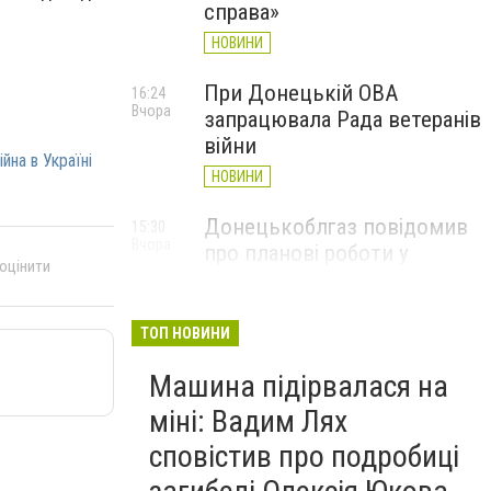
справа»
НОВИНИ
При Донецькій ОВА
16:24
Вчора
запрацювала Рада ветеранів
війни
ійна в Україні
НОВИНИ
Донецькоблгаз повідомив
15:30
Вчора
про планові роботи у
 оцінити
Слов’янську: де відключать
газ
ТОП НОВИНИ
НОВИНИ
Машина підірвалася на
міні: Вадим Лях
сповістив про подробиці