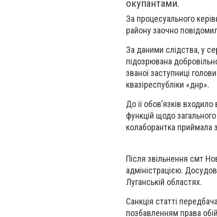
окупантами.
За процесуального керів
району заочно повідомили
За даними слідства, у се
підозрювана добровільно
званої заступниці голов
квазіреспубліки «днр».
До її обов’язків входил
функцій щодо загального 
колаборантка приймала з
Після звільнення смт Но
адміністрацією. Досудов
Луганській областях.
Санкція статті передбача
позбавленням права обій