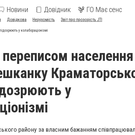
Новини
Довідник
ГО Має сенс
я
Довідкова
Нерухомість
Звіт про прозорість JTI
підозрюють у колабораціонізмі
 переписом населення
мешканку Краматорськ
ідозрюють у
ціонізмі
ького району за власним бажанням співпрацювал