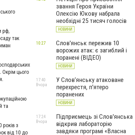
звання Героя України
рського
Олексію Юкову набрала
необхідні 25 тисяч голосів
НОВИНИ
и рф,
саду так
Слов'янськ пережив 10
10:27
Лиман
ворожих атак: є загиблий і
поранені (ВІДЕО)
господарських
НОВИНИ
. Окрім цього
я.
У Слов’янську атаковане
17:40
Вчора
перехрестя, п'ятеро
поранених
 окупаційною
НОВИНИ
й та
Підприємець зі Слов'янська
17:24
Вчора
відкрив лабораторію
 років з
завдяки програмі «Власна
ок від 10 до