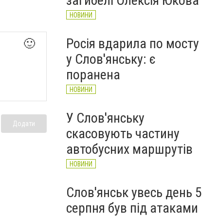
загибелі Олексія Юкова
НОВИНИ
Росія вдарила по мосту
🙂
у Слов'янську: є
поранена
НОВИНИ
У Слов'янську
Додати
скасовують частину
автобусних маршрутів
НОВИНИ
Слов'янськ увесь день 5
серпня був під атаками